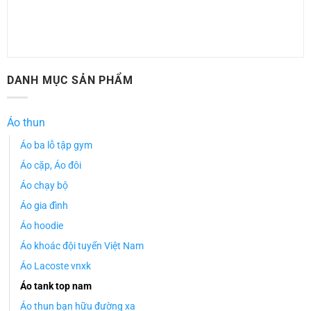
DANH MỤC SẢN PHẨM
Áo thun
Áo ba lỗ tập gym
Áo cặp, Áo đôi
Áo chạy bộ
Áo gia đình
Áo hoodie
Áo khoác đội tuyển Việt Nam
Áo Lacoste vnxk
Áo tank top nam
Áo thun bạn hữu đường xa