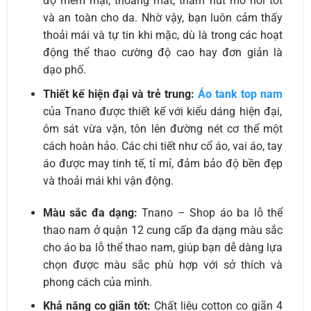
độ mềm mại, thoáng mát, thấm hút mồ hôi tốt
và an toàn cho da. Nhờ vậy, bạn luôn cảm thấy
thoải mái và tự tin khi mặc, dù là trong các hoạt
động thể thao cường độ cao hay đơn giản là
dạo phố.
Thiết kế hiện đại và trẻ trung:
Áo tank top nam
của Tnano được thiết kế với kiểu dáng hiện đại,
ôm sát vừa vặn, tôn lên đường nét cơ thể một
cách hoàn hảo. Các chi tiết như cổ áo, vai áo, tay
áo được may tinh tế, tỉ mỉ, đảm bảo độ bền đẹp
và thoải mái khi vận động.
Màu sắc đa dạng:
Tnano – Shop áo ba lỗ thể
thao nam ở quận 12 cung cấp đa dạng màu sắc
cho áo ba lỗ thể thao nam, giúp bạn dễ dàng lựa
chọn được màu sắc phù hợp với sở thích và
phong cách của mình.
Khả năng co giãn tốt:
Chất liệu cotton co giãn 4