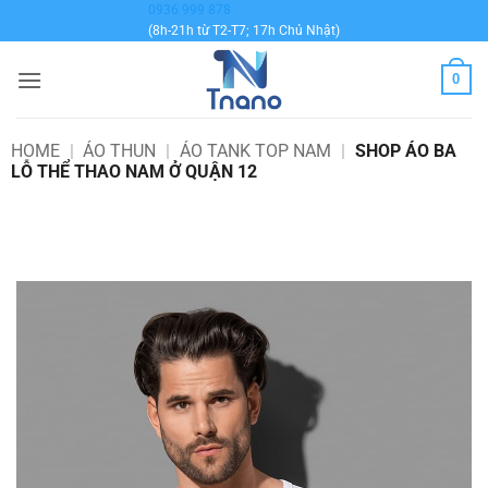
Bỏ
0936 999 878
(8h-21h từ T2-T7; 17h Chủ Nhật)
qua
nội
0
dung
HOME
|
ÁO THUN
|
ÁO TANK TOP NAM
|
SHOP ÁO BA
LỖ THỂ THAO NAM Ở QUẬN 12