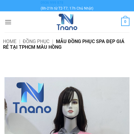
Bỏ
0936 999 878
(8h-21h từ T2-T7; 17h Chủ Nhật)
qua
nội
0
dung
HOME
|
ĐỒNG PHỤC
|
MẪU ĐỒNG PHỤC SPA ĐẸP GIÁ
RẺ TẠI TPHCM MÀU HỒNG