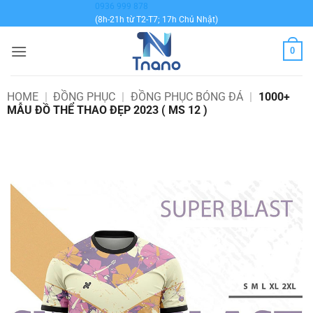
Bỏ
0936 999 878
(8h-21h từ T2-T7; 17h Chủ Nhật)
qua
nội
0
dung
HOME
|
ĐỒNG PHỤC
|
ĐỒNG PHỤC BÓNG ĐÁ
|
1000+
MẪU ĐỒ THỂ THAO ĐẸP 2023 ( MS 12 )