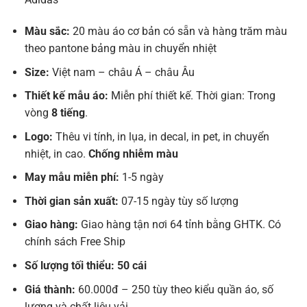
Màu sắc:
20 màu áo cơ bản có sẵn và hàng trăm màu
theo pantone bảng màu in chuyển nhiệt
Size:
Việt nam – châu Á – châu Âu
Thiết kế mẫu áo:
Miễn phí thiết kế. Thời gian: Trong
vòng
8 tiếng
.
Logo:
Thêu vi tính, in lụa, in decal, in pet, in chuyển
nhiệt, in cao.
Chống nhiễm màu
May mẫu miễn phí:
1-5 ngày
Thời gian sản xuất:
07-15 ngày tùy số lượng
Giao hàng:
Giao hàng tận nơi 64 tỉnh bằng GHTK. Có
chính sách Free Ship
Số lượng tối thiểu: 50 cái
Giá thành:
60.000đ – 250 tùy theo kiểu quần áo, số
lượng và chất liệu vải.