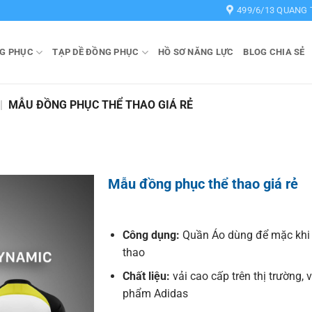
499/6/13 QUANG 
G PHỤC
TẠP DỀ ĐỒNG PHỤC
HỒ SƠ NĂNG LỰC
BLOG CHIA SẺ
|
MẪU ĐỒNG PHỤC THỂ THAO GIÁ RẺ
Mẫu đồng phục thể thao giá rẻ
Công dụng:
Quần Áo dùng để mặc khi 
thao
Chất liệu:
vải cao cấp trên thị trường, 
phẩm Adidas