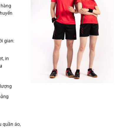
 hàng
chuyển
ời gian:
t, in
u
 lượng
bằng
u quần áo,