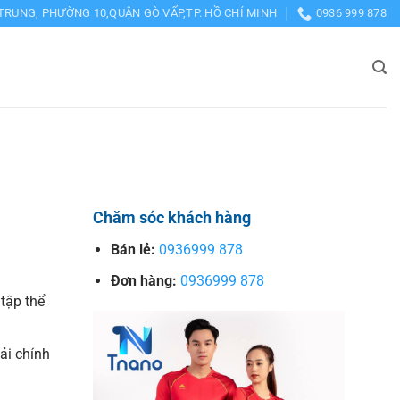
TRUNG, PHƯỜNG 10,QUẬN GÒ VẤP,TP. HỒ CHÍ MINH
0936 999 878
Chăm sóc khách hàng
Bán lẻ:
0936999 878
Đơn hàng:
0936999 878
tập thể
vải chính