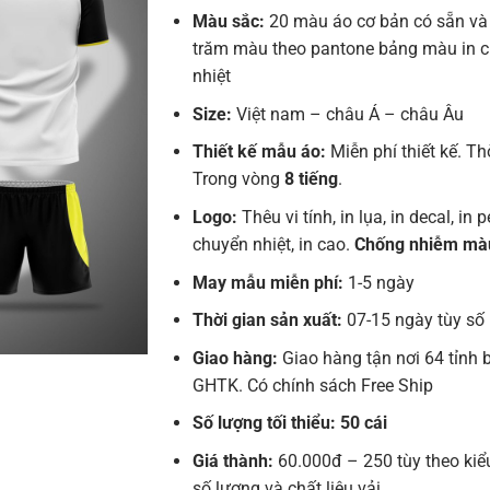
Màu sắc:
20 màu áo cơ bản có sẵn và
trăm màu theo pantone bảng màu in 
nhiệt
Size:
Việt nam – châu Á – châu Âu
Thiết kế mẫu áo:
Miễn phí thiết kế. Th
Trong vòng
8 tiếng
.
Logo:
Thêu vi tính, in lụa, in decal, in pe
chuyển nhiệt, in cao.
Chống nhiễm mà
May mẫu miễn phí:
1-5 ngày
Thời gian sản xuất:
07-15 ngày tùy số
Giao hàng:
Giao hàng tận nơi 64 tỉnh 
GHTK. Có chính sách Free Ship
Số lượng tối thiểu: 50 cái
Giá thành:
60.000đ – 250 tùy theo kiể
số lượng và chất liệu vải.