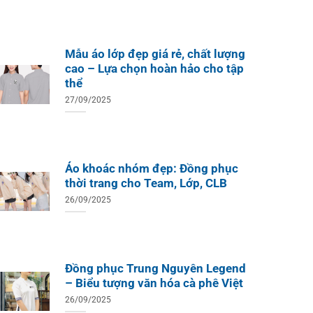
ÁO TH
ÁO THUN ĐỒNG PHỤC
Áo Te
Áo Teambuilding Công Ty
Xuất B
Thiết Kế Ánh Kim
ÁO THUN ĐỒNG PHỤC
Mẫu áo lớp đẹp giá rẻ, chất lượng
o Teambuilding Công Ty
cao – Lựa chọn hoàn hảo cho tập
hủy Sản Biển Xanh
thể
27/09/2025
Áo khoác nhóm đẹp: Đồng phục
thời trang cho Team, Lớp, CLB
26/09/2025
Đồng phục Trung Nguyên Legend
– Biểu tượng văn hóa cà phê Việt
26/09/2025