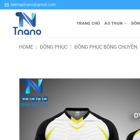
Bỏ
datmaytnano@gmail.com
qua
nội
TRANG CHỦ
ÁO THUN
ĐỒN
dung
HOME
|
ĐỒNG PHỤC
|
ĐỒNG PHỤC BÓNG CHUYỀN