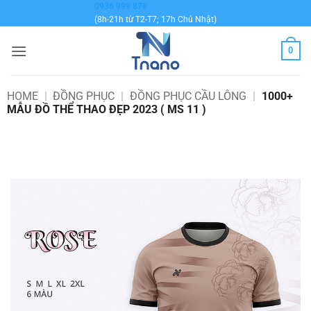
Bỏ
0936 999 878
(8h-21h từ T2-T7; 17h Chủ Nhật)
qua
nội
0
dung
HOME
|
ĐỒNG PHỤC
|
ĐỒNG PHỤC CẦU LÔNG
|
1000+
MẪU ĐỒ THỂ THAO ĐẸP 2023 ( MS 11 )