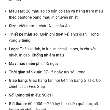
Màu sắc:
20 màu áo cơ bản có sẵn và hàng trăm màu
theo pantone bảng màu in chuyển nhiệt
Size:
Việt nam – châu Á – châu Âu
Thiết kế mẫu áo:
Miễn phí thiết kế. Thời gian: Trong
vòng
8 tiếng
.
Logo:
Thêu vi tính, in lụa, in decal, in pet, in chuyển
nhiệt, in cao.
Chống nhiễm màu
May mẫu miễn phí:
1-5 ngày
Thời gian sản xuất:
07-15 ngày tùy số lượng
Giao hàng:
Giao hàng tận nơi 64 tỉnh bằng GHTK. Có
chính sách Free Ship
Số lượng tối thiểu: 50 cái
Giá thành:
60.000đ – 250 tùy theo kiểu quần áo, số
lượng và chất liệu vải.