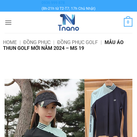
Bỏ
0936 999 878
(8h-21h từ T2-T7; 17h Chủ Nhật)
qua
nội
0
dung
HOME
|
ĐỒNG PHỤC
|
ĐỒNG PHỤC GOLF
|
MẪU ÁO
THUN GOLF MỚI NĂM 2024 – MS 19