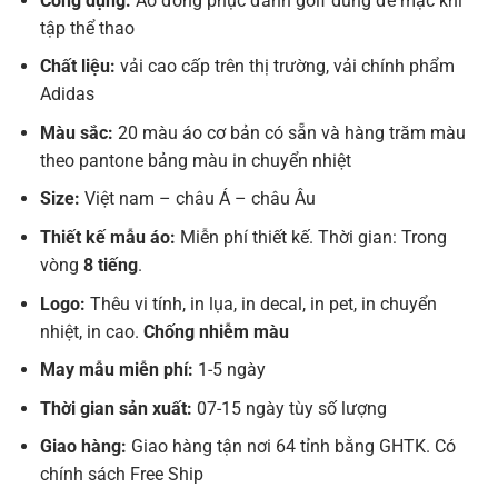
Công dụng:
Áo đồng phục đánh golf dùng để mặc khi
tập thể thao
Chất liệu:
vải cao cấp trên thị trường, vải chính phẩm
Adidas
Màu sắc:
20 màu áo cơ bản có sẵn và hàng trăm màu
theo pantone bảng màu in chuyển nhiệt
Size:
Việt nam – châu Á – châu Âu
Thiết kế mẫu áo:
Miễn phí thiết kế. Thời gian: Trong
vòng
8 tiếng
.
Logo:
Thêu vi tính, in lụa, in decal, in pet, in chuyển
nhiệt, in cao.
Chống nhiễm màu
May mẫu miễn phí:
1-5 ngày
Thời gian sản xuất:
07-15 ngày tùy số lượng
Giao hàng:
Giao hàng tận nơi 64 tỉnh bằng GHTK. Có
chính sách Free Ship