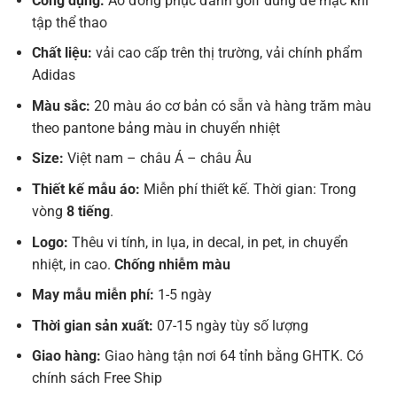
Công dụng:
Áo đồng phục đánh golf dùng để mặc khi
tập thể thao
Chất liệu:
vải cao cấp trên thị trường, vải chính phẩm
Adidas
Màu sắc:
20 màu áo cơ bản có sẵn và hàng trăm màu
theo pantone bảng màu in chuyển nhiệt
Size:
Việt nam – châu Á – châu Âu
Thiết kế mẫu áo:
Miễn phí thiết kế. Thời gian: Trong
vòng
8 tiếng
.
Logo:
Thêu vi tính, in lụa, in decal, in pet, in chuyển
nhiệt, in cao.
Chống nhiễm màu
May mẫu miễn phí:
1-5 ngày
Thời gian sản xuất:
07-15 ngày tùy số lượng
Giao hàng:
Giao hàng tận nơi 64 tỉnh bằng GHTK. Có
chính sách Free Ship