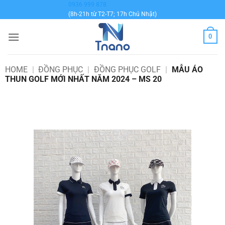
Bỏ
0936 999 878
(8h-21h từ T2-T7; 17h Chủ Nhật)
qua
nội
0
dung
HOME
|
ĐỒNG PHỤC
|
ĐỒNG PHỤC GOLF
|
MẪU ÁO
THUN GOLF MỚI NHẤT NĂM 2024 – MS 20