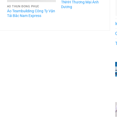
TNHH Thương Mại Ánh
Dương
ÁO THUN ĐỒNG PHỤC
Áo Teambuilding Công Ty Vận
Á
Tải Bắc Nam Express
T
I