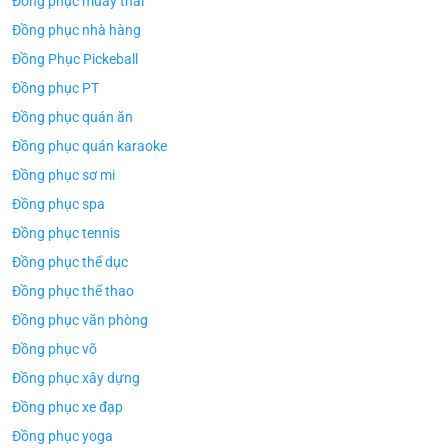
Đồng phục muay thái
Đồng phục nhà hàng
Đồng Phục Pickeball
Đồng phục PT
Đồng phục quán ăn
Đồng phục quán karaoke
Đồng phục sơ mi
Đồng phục spa
Đồng phục tennis
Đồng phục thể dục
Đồng phục thể thao
Đồng phục văn phòng
Đồng phục võ
Đồng phục xây dựng
Đồng phục xe đạp
ÁO TH
ÁO THUN ĐỒNG PHỤC
Đồng phục yoga
Áo Te
Áo Teambuilding Công Ty