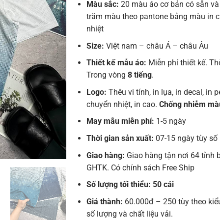
Màu sắc:
20 màu áo cơ bản có sẵn và
trăm màu theo pantone bảng màu in 
nhiệt
Size:
Việt nam – châu Á – châu Âu
Thiết kế mẫu áo:
Miễn phí thiết kế. Th
Trong vòng
8 tiếng
.
Logo:
Thêu vi tính, in lụa, in decal, in pe
chuyển nhiệt, in cao.
Chống nhiễm mà
May mẫu miễn phí:
1-5 ngày
Thời gian sản xuất:
07-15 ngày tùy số
Giao hàng:
Giao hàng tận nơi 64 tỉnh 
GHTK. Có chính sách Free Ship
Số lượng tối thiểu: 50 cái
Giá thành:
60.000đ – 250 tùy theo kiể
số lượng và chất liệu vải.