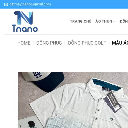
Bỏ
datmaytnano@gmail.com
qua
nội
TRANG CHỦ
ÁO THUN
ĐỒN
dung
HOME
|
ĐỒNG PHỤC
|
ĐỒNG PHỤC GOLF
|
MẪU ÁO