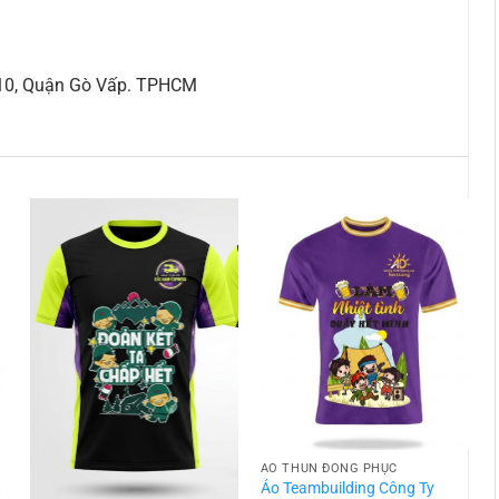
 10, Quận Gò Vấp. TPHCM
ÁO THUN ĐỒNG PHỤC
t
Áo Teambuilding Công Ty