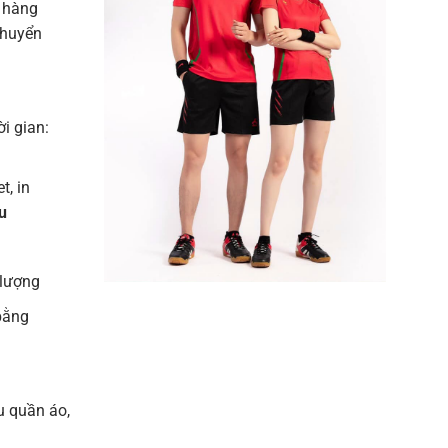
 hàng
chuyển
ời gian:
t, in
u
 lượng
bằng
u quần áo,