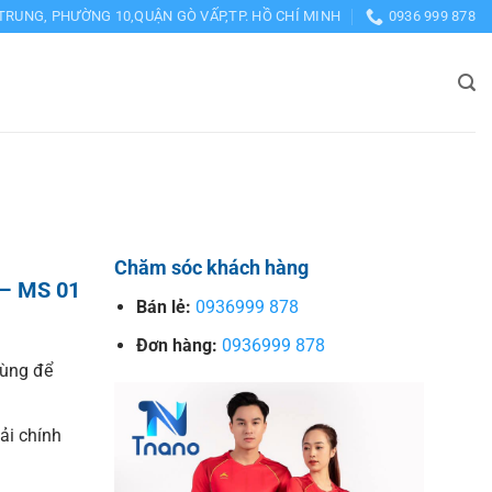
TRUNG, PHƯỜNG 10,QUẬN GÒ VẤP,TP. HỒ CHÍ MINH
0936 999 878
Chăm sóc khách hàng
 – MS 01
Bán lẻ:
0936999 878
Đơn hàng:
0936999 878
dùng để
vải chính