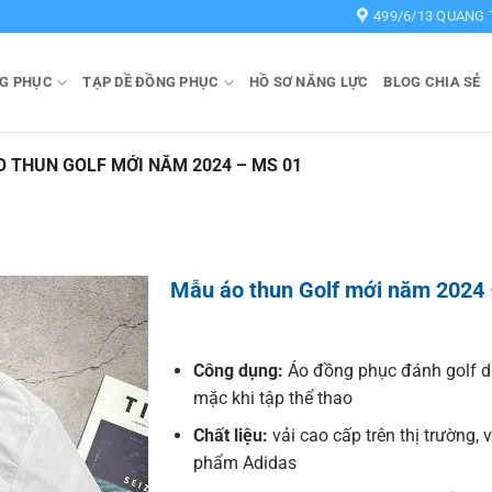
499/6/13 QUANG 
G PHỤC
TẠP DỀ ĐỒNG PHỤC
HỒ SƠ NĂNG LỰC
BLOG CHIA SẺ
 THUN GOLF MỚI NĂM 2024 – MS 01
Mẫu áo thun Golf mới năm 2024
Công dụng:
Áo đồng phục đánh golf 
mặc khi tập thể thao
Chất liệu:
vải cao cấp trên thị trường, 
phẩm Adidas