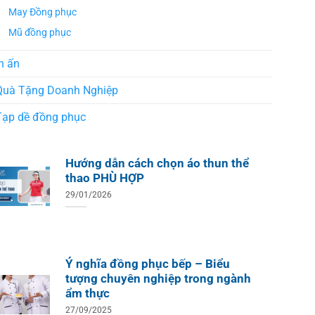
Xuất B
Thiết Kế Ánh Kim
May Đồng phục
ÁO THUN ĐỒNG PHỤC
o Teambuilding Công Ty
Mũ đồng phục
hủy Sản Biển Xanh
n ấn
Quà Tặng Doanh Nghiệp
Tạp dề đồng phục
Hướng dẫn cách chọn áo thun thể
thao PHÙ HỢP
29/01/2026
Ý nghĩa đồng phục bếp – Biểu
tượng chuyên nghiệp trong ngành
ẩm thực
27/09/2025