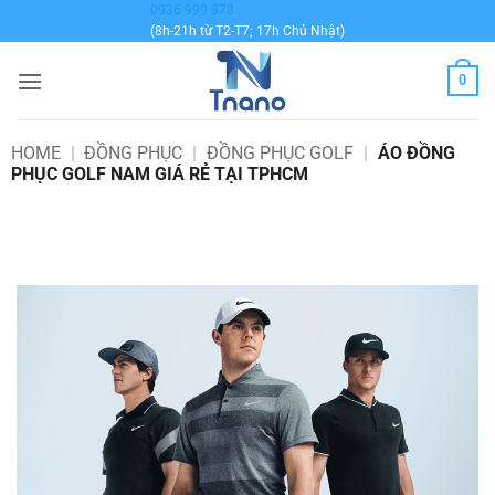
Bỏ
0936 999 878
(8h-21h từ T2-T7; 17h Chủ Nhật)
qua
nội
0
dung
HOME
|
ĐỒNG PHỤC
|
ĐỒNG PHỤC GOLF
|
ÁO ĐỒNG
PHỤC GOLF NAM GIÁ RẺ TẠI TPHCM