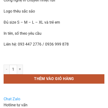
Công nghệ in chuyển nhiệt full
Logo thêu sắc sảo
Đủ size S – M – L – XL và trẻ em
In tên, số theo yêu cầu
Liên hệ: 093 447 2776 / 0936 999 878
In áo bóng đá B37 xanh dương số lượng
THÊM VÀO GIỎ HÀNG
Chat Zalo
Hotline tư vấn