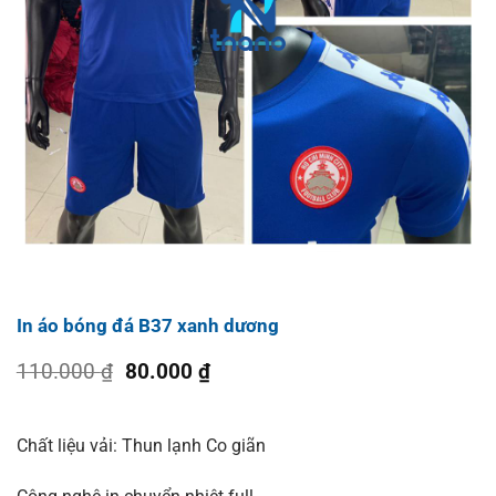
In áo bóng đá B37 xanh dương
Giá
Giá
110.000
₫
80.000
₫
gốc
hiện
là:
tại
110.000 ₫.
là:
Chất liệu vải: Thun lạnh Co giãn
80.000 ₫.