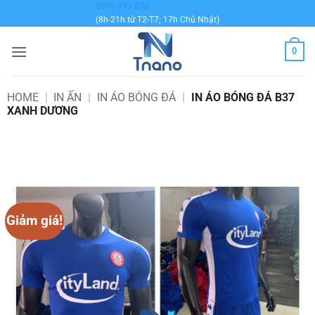
Bỏ
0936 999 878
(8h-21h từ T2-T7; 17h Chủ Nhật)
qua
nội
0
dung
HOME
|
IN ẤN
|
IN ÁO BÓNG ĐÁ
|
IN ÁO BÓNG ĐÁ B37
XANH DƯƠNG
Giảm giá!