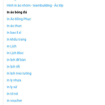
Hình in áo nhóm - teambuilding - Áo lớp
In áo bóng đá
In Áo Đồng Phục
In áo thun
In bao lì xì
In khẩu trang
In Lịch
In Lịch Bloc
In lịch để bàn
In lịch tết
In lịch treo tường
In ly nhựa
In ly sứ
In tờ rơi
In voucher