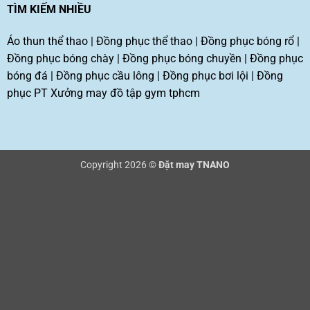
TÌM KIẾM NHIỀU
Áo thun thể thao
|
Đồng phục thể thao
|
Đồng phục bóng rổ
|
Đồng phục bóng chày
|
Đồng phục bóng chuyền
|
Đồng phục
bóng đá
|
Đồng phục cầu lông
|
Đồng phục bơi lội
|
Đồng
phục PT
Xưởng may đồ tập gym tphcm
Copyright 2026 ©
Đặt may TNANO