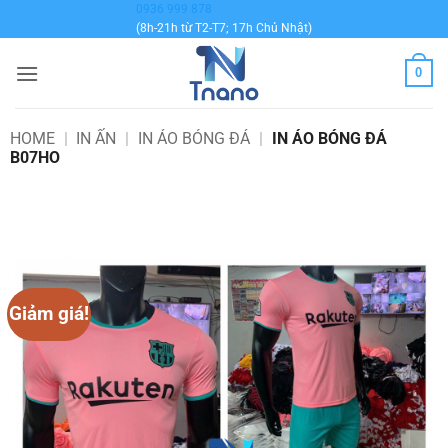
Bỏ
0936 999 878
(8h-21h từ T2-T7; 17h Chủ Nhật)
qua
nội
0
dung
HOME
|
IN ẤN
|
IN ÁO BÓNG ĐÁ
|
IN ÁO BÓNG ĐÁ
B07HO
Giảm giá!