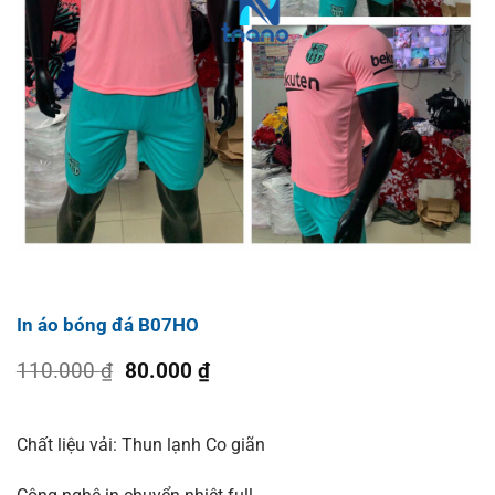
In áo bóng đá B07HO
Giá
Giá
110.000
₫
80.000
₫
gốc
hiện
là:
tại
110.000 ₫.
là:
Chất liệu vải: Thun lạnh Co giãn
80.000 ₫.