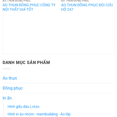
ÁO THUN ĐỒNG PHỤC
ÁO THUN ĐỒNG PHỤC
ÁO THUN ĐỒNG PHỤC CÔNG TY
ÁO THUN ĐỒNG PHỤC ĐỘI CỨU
NỘI THẤT GIÁ TỐT
HỘ 247
DANH MỤC SẢN PHẨM
Áo thun
Đồng phục
In ấn
Hình gấu dâu Lotso
Hình in áo nhóm - teambuilding - Áo lớp