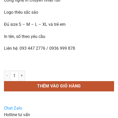
Công nghệ in chuyển nhiệt full
Logo thêu sắc sảo
Đủ size S – M – L – XL và trẻ em
In tên, số theo yêu cầu
Liên hệ: 093 447 2776 / 0936 999 878
In áo bóng đá B07HO số lượng
THÊM VÀO GIỎ HÀNG
Chat Zalo
Hotline tư vấn