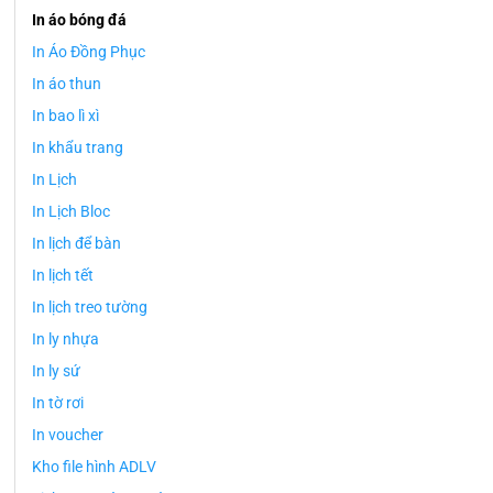
In áo bóng đá
In Áo Đồng Phục
In áo thun
In bao lì xì
In khẩu trang
In Lịch
In Lịch Bloc
In lịch để bàn
In lịch tết
In lịch treo tường
In ly nhựa
In ly sứ
In tờ rơi
In voucher
Kho file hình ADLV