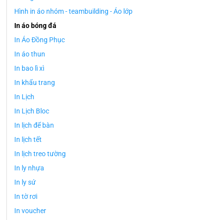
Hình in áo nhóm - teambuilding - Áo lớp
In áo bóng đá
In Áo Đồng Phục
In áo thun
In bao lì xì
In khẩu trang
In Lịch
In Lịch Bloc
In lịch để bàn
In lịch tết
In lịch treo tường
In ly nhựa
In ly sứ
In tờ rơi
In voucher