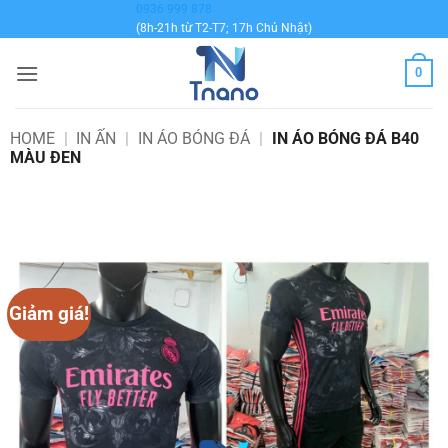
Bỏ
0936 999 878
(8h-21h từ T2-T7; 17h Chủ Nhật)
qua
nội
0
dung
HOME
|
IN ẤN
|
IN ÁO BÓNG ĐÁ
|
IN ÁO BÓNG ĐÁ B40
MÀU ĐEN
Giảm giá!