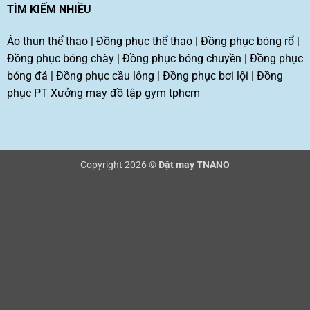
TÌM KIẾM NHIỀU
Áo thun thể thao
|
Đồng phục thể thao
|
Đồng phục bóng rổ
|
Đồng phục bóng chày
|
Đồng phục bóng chuyền
|
Đồng phục
bóng đá
|
Đồng phục cầu lông
|
Đồng phục bơi lội
|
Đồng
phục PT
Xưởng may đồ tập gym tphcm
Copyright 2026 ©
Đặt may TNANO