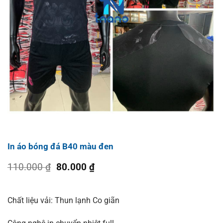
In áo bóng đá B40 màu đen
Giá
Giá
110.000
₫
80.000
₫
gốc
hiện
là:
tại
110.000 ₫.
là:
Chất liệu vải: Thun lạnh Co giãn
80.000 ₫.