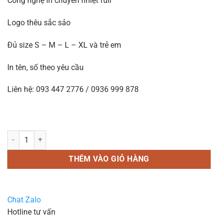
Công nghệ in chuyển nhiệt full
Logo thêu sắc sảo
Đủ size S – M – L – XL và trẻ em
In tên, số theo yêu cầu
Liên hệ: 093 447 2776 / 0936 999 878
In áo bóng đá B40 màu đen số lượng
THÊM VÀO GIỎ HÀNG
Chat Zalo
Hotline tư vấn