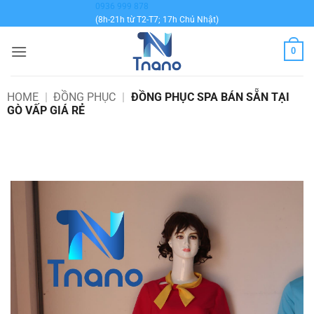
Bỏ
0936 999 878
(8h-21h từ T2-T7; 17h Chủ Nhật)
qua
nội
0
dung
HOME
|
ĐỒNG PHỤC
|
ĐỒNG PHỤC SPA BÁN SẴN TẠI
GÒ VẤP GIÁ RẺ