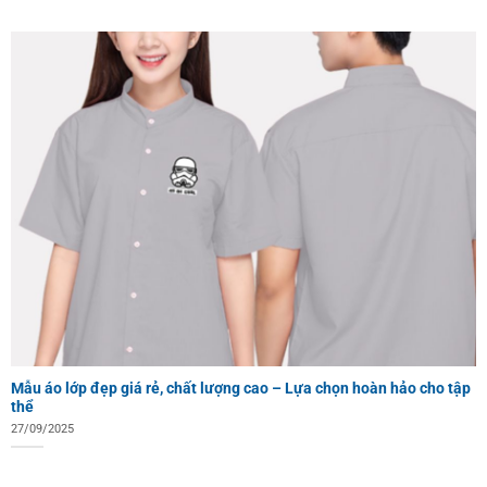
Mẫu áo lớp đẹp giá rẻ, chất lượng cao – Lựa chọn hoàn hảo cho tập
thể
27/09/2025