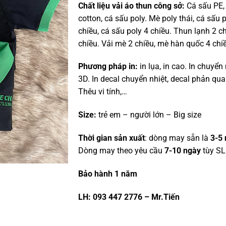
Chất liệu vải áo thun công sở:
Cá sấu PE,
cotton, cá sấu poly. Mè poly thái, cá sấu 
chiều, cá sấu poly 4 chiều. Thun lạnh 2 c
chiều. Vải mè 2 chiều, mè hàn quốc 4 chi
Phương pháp in:
in lụa, in cao. In chuyển 
3D. In decal chuyển nhiệt, decal phản quan
Thêu vi tính,…
Size:
trẻ em – người lớn – Big size
Thời gian sản xuất
: dòng may sẵn là
3-5 
Dòng may theo yêu cầu
7-10 ngày
tùy SL
Bảo hành 1 năm
LH: 093 447 2776 – Mr.Tiến