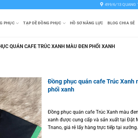
499/6/13 QUANG 
G PHỤC
TẠP DỀ ĐỒNG PHỤC
HỒ SƠ NĂNG LỰC
BLOG CHIA SẺ
HỤC QUÁN CAFE TRÚC XANH MÀU ĐEN PHỐI XANH
Đồng phục quán cafe Trúc Xanh
phối xanh
Đồng phục quán cafe Trúc Xanh màu đen
xanh được cung cấp và sản xuất tại Đặt
Tnano, giá rẻ lấy hàng trực tiếp tại xưởng.