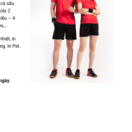
 cá sấu
poly 2
hiều – 4
ều,…
nhiệt, in
g. In Pet.
ngày
.