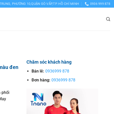
TRUNG, PHƯỜNG 10,QUẬN GÒ VẤP,TP. HỒ CHÍ MINH
0936 999 878
Chăm sóc khách hàng
 màu đen
Bán lẻ:
0936999 878
Đơn hàng:
0936999 878
 phối
 May