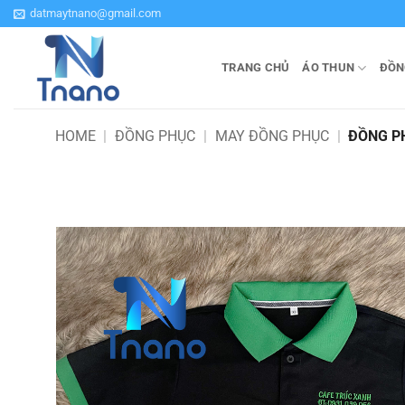
Bỏ
datmaytnano@gmail.com
qua
nội
TRANG CHỦ
ÁO THUN
ĐỒN
dung
HOME
|
ĐỒNG PHỤC
|
MAY ĐỒNG PHỤC
|
ĐỒNG P