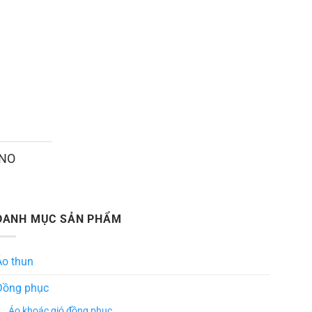
ANO
DANH MỤC SẢN PHẨM
Áo thun
Đồng phục
Áo khoác gió đồng phục