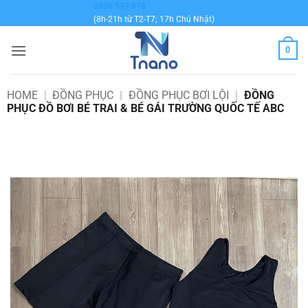
Bỏ
0936 999 878
(8h-21h từ T2-T7; 17h Chủ Nhật)
qua
nội
0
dung
HOME
|
ĐỒNG PHỤC
|
ĐỒNG PHỤC BƠI LỘI
|
ĐỒNG
PHỤC ĐỒ BƠI BÉ TRAI & BÉ GÁI TRƯỜNG QUỐC TẾ ABC