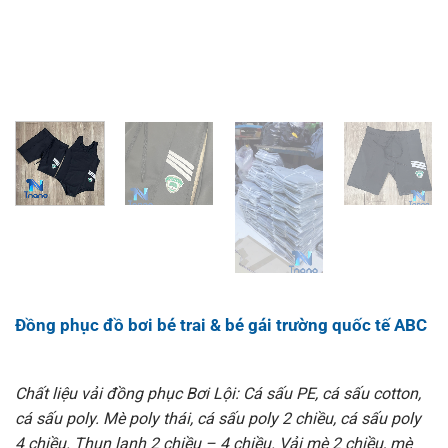
Đồng phục đồ bơi bé trai & bé gái trường quốc tế ABC
Chất liệu vải đồng phục Bơi Lội: Cá sấu PE, cá sấu cotton,
cá sấu poly. Mè poly thái, cá sấu poly 2 chiều, cá sấu poly
4 chiều. Thun lạnh 2 chiều – 4 chiều. Vải mè 2 chiều, mè