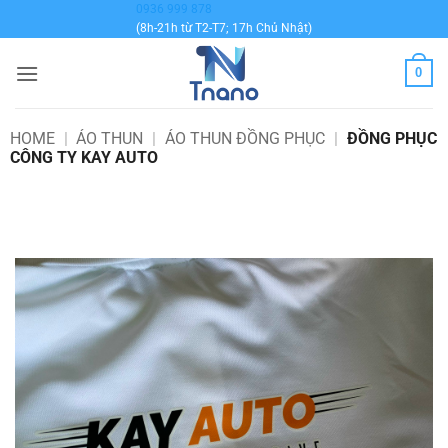
Bỏ
0936 999 878
(8h-21h từ T2-T7; 17h Chủ Nhật)
qua
nội
0
dung
HOME
|
ÁO THUN
|
ÁO THUN ĐỒNG PHỤC
|
ĐỒNG PHỤC
CÔNG TY KAY AUTO