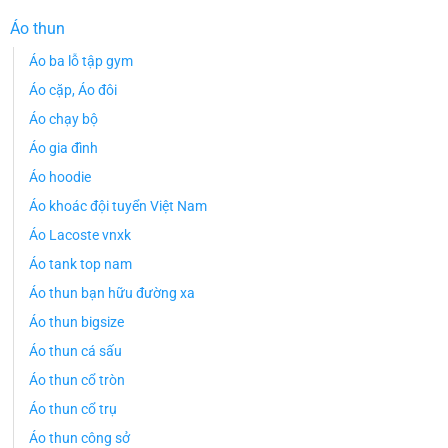
Áo thun
Áo ba lỗ tập gym
Áo cặp, Áo đôi
Áo chạy bộ
Áo gia đình
Áo hoodie
Áo khoác đội tuyển Việt Nam
Áo Lacoste vnxk
Áo tank top nam
Áo thun bạn hữu đường xa
Áo thun bigsize
Áo thun cá sấu
Áo thun cổ tròn
Áo thun cổ trụ
Áo thun công sở