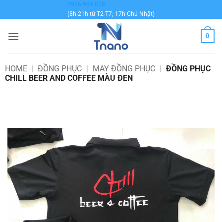
Bỏ
0936 999 878
(8h-21h từ T2-T7; 17h Chủ Nhật)
qua
nội
0
dung
HOME
|
ĐỒNG PHỤC
|
MAY ĐỒNG PHỤC
|
ĐỒNG PHỤC
CHILL BEER AND COFFEE MÀU ĐEN