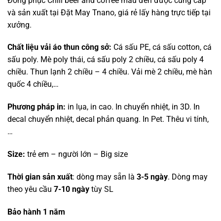
Đồng phục Chill beer and coffee màu đen được cung cấp
và sản xuất tại Đặt May Tnano, giá rẻ lấy hàng trực tiếp tại
xưởng.
Chất liệu vải áo thun công sở:
Cá sấu PE, cá sấu cotton, cá
sấu poly. Mè poly thái, cá sấu poly 2 chiều, cá sấu poly 4
chiều. Thun lạnh 2 chiều – 4 chiều. Vải mè 2 chiều, mè hàn
quốc 4 chiều,…
Phương pháp in:
in lụa, in cao. In chuyển nhiệt, in 3D. In
decal chuyển nhiệt, decal phản quang. In Pet. Thêu vi tính,
…
Size:
trẻ em – người lớn – Big size
Thời gian sản xuất
: dòng may sẵn là
3-5 ngày
. Dòng may
theo yêu cầu
7-10 ngày
tùy SL
Bảo hành 1 năm