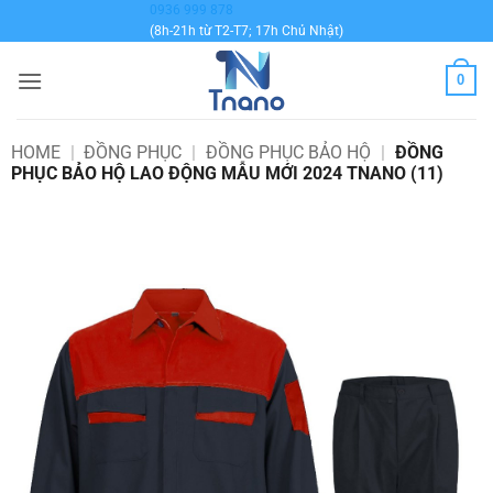
Bỏ
0936 999 878
(8h-21h từ T2-T7; 17h Chủ Nhật)
qua
nội
0
dung
HOME
|
ĐỒNG PHỤC
|
ĐỒNG PHỤC BẢO HỘ
|
ĐỒNG
PHỤC BẢO HỘ LAO ĐỘNG MẪU MỚI 2024 TNANO (11)