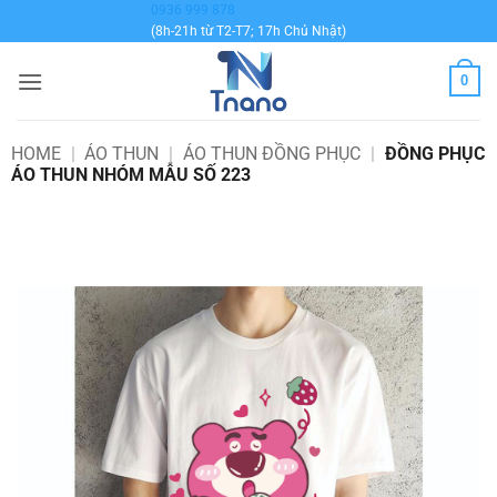
Bỏ
0936 999 878
(8h-21h từ T2-T7; 17h Chủ Nhật)
qua
nội
0
dung
HOME
|
ÁO THUN
|
ÁO THUN ĐỒNG PHỤC
|
ĐỒNG PHỤC
ÁO THUN NHÓM MẪU SỐ 223