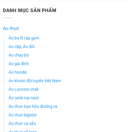
DANH MỤC SẢN PHẨM
Áo thun
Áo ba lỗ tập gym
Áo cặp, Áo đôi
Áo chạy bộ
Áo gia đình
Áo hoodie
Áo khoác đội tuyển Việt Nam
Áo Lacoste vnxk
Áo tank top nam
Áo thun bạn hữu đường xa
Áo thun bigsize
Áo thun cá sấu