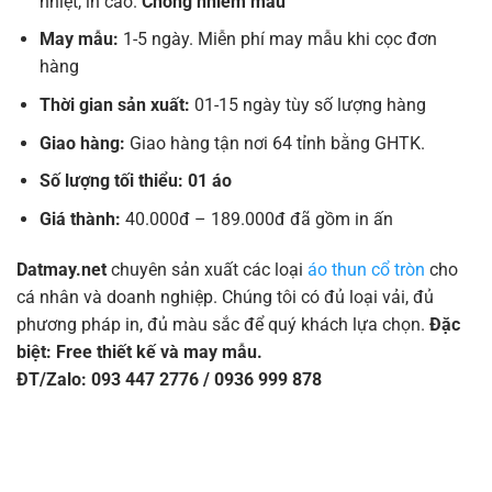
nhiệt, in cao.
Chống nhiễm màu
May mẫu:
1-5 ngày. Miễn phí may mẫu khi cọc đơn
hàng
Thời gian sản xuất:
01-15 ngày tùy số lượng hàng
Giao hàng:
Giao hàng tận nơi 64 tỉnh bằng GHTK.
Số lượng tối thiểu: 01 áo
Giá thành:
40.000đ – 189.000đ đã gồm in ấn
Datmay.net
chuyên sản xuất các loại
áo thun cổ tròn
cho
cá nhân và doanh nghiệp. Chúng tôi có đủ loại vải, đủ
phương pháp in, đủ màu sắc để quý khách lựa chọn.
Đặc
biệt: Free thiết kế và may mẫu.
ĐT/Zalo: 093 447 2776 / 0936 999 878