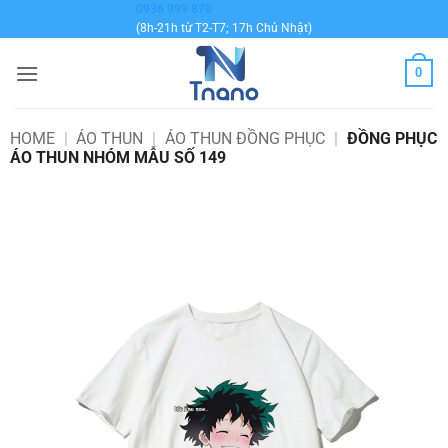
Bỏ
0936 999 878
(8h-21h từ T2-T7; 17h Chủ Nhật)
qua
nội
0
dung
HOME
|
ÁO THUN
|
ÁO THUN ĐỒNG PHỤC
|
ĐỒNG PHỤC
ÁO THUN NHÓM MẪU SỐ 149