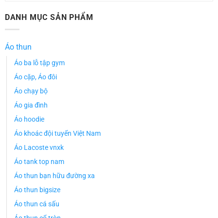
DANH MỤC SẢN PHẨM
Áo thun
Áo ba lỗ tập gym
Áo cặp, Áo đôi
Áo chạy bộ
Áo gia đình
Áo hoodie
Áo khoác đội tuyển Việt Nam
Áo Lacoste vnxk
Áo tank top nam
Áo thun bạn hữu đường xa
Áo thun bigsize
Áo thun cá sấu