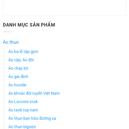
DANH MỤC SẢN PHẨM
Áo thun
Áo ba lỗ tập gym
Áo cặp, Áo đôi
Áo chạy bộ
Áo gia đình
Áo hoodie
Áo khoác đội tuyển Việt Nam
Áo Lacoste vnxk
Áo tank top nam
Áo thun bạn hữu đường xa
Áo thun bigsize