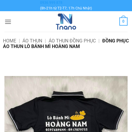
Bỏ
0936 999 878
(8h-21h từ T2-T7; 17h Chủ Nhật)
qua
nội
0
dung
HOME
|
ÁO THUN
|
ÁO THUN ĐỒNG PHỤC
|
ĐỒNG PHỤC
ÁO THUN LÒ BÁNH MÌ HOÀNG NAM