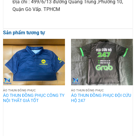
Địa chỉ : 499/6/13 đường Quang Trung ,Phường 10,
Quận Gò Vấp. TPHCM
Sản phẩm tương tự
ÁO THUN ĐỒNG PHỤC
ÁO THUN ĐỒNG PHỤC
ÁO THUN ĐỒNG PHỤC CÔNG TY
ÁO THUN ĐỒNG PHỤC ĐỘI CỨU
NỘI THẤT GIÁ TỐT
HỘ 247