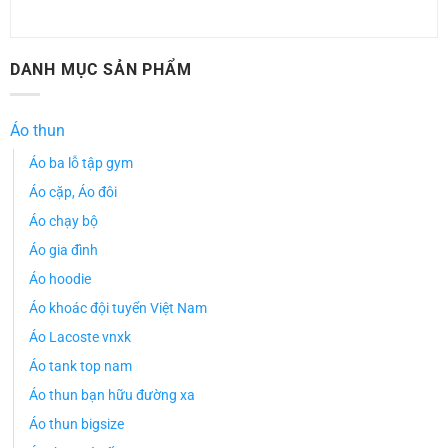
DANH MỤC SẢN PHẨM
Áo thun
Áo ba lỗ tập gym
Áo cặp, Áo đôi
Áo chạy bộ
Áo gia đình
Áo hoodie
Áo khoác đội tuyển Việt Nam
Áo Lacoste vnxk
Áo tank top nam
Áo thun bạn hữu đường xa
Áo thun bigsize