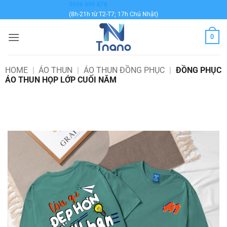
Bỏ
0936 999 878
(8h-21h từ T2-T7; 17h Chủ Nhật)
qua
nội
0
dung
HOME
|
ÁO THUN
|
ÁO THUN ĐỒNG PHỤC
|
ĐỒNG PHỤC
ÁO THUN HỌP LỚP CUỐI NĂM