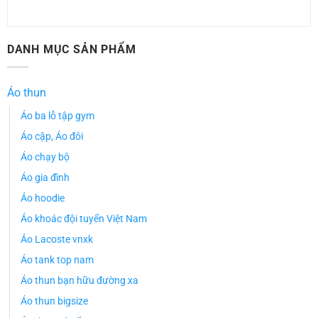
DANH MỤC SẢN PHẨM
Áo thun
Áo ba lỗ tập gym
Áo cặp, Áo đôi
Áo chạy bộ
Áo gia đình
Áo hoodie
Áo khoác đội tuyển Việt Nam
Áo Lacoste vnxk
Áo tank top nam
Áo thun bạn hữu đường xa
Áo thun bigsize