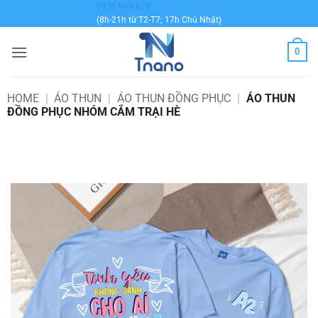
Bỏ
0936 999 878
(8h-21h từ T2-T7; 17h Chủ Nhật)
qua
nội
0
dung
HOME
|
ÁO THUN
|
ÁO THUN ĐỒNG PHỤC
|
ÁO THUN
ĐỒNG PHỤC NHÓM CẮM TRẠI HÈ