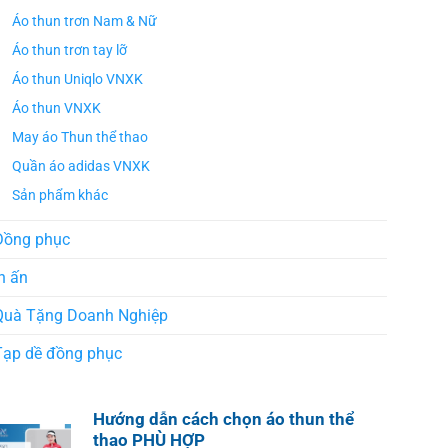
Áo thun trơn Nam & Nữ
Áo thun trơn tay lỡ
Áo thun Uniqlo VNXK
Áo thun VNXK
May áo Thun thể thao
Quần áo adidas VNXK
Sản phẩm khác
Đồng phục
n ấn
Quà Tặng Doanh Nghiệp
Tạp dề đồng phục
Hướng dẫn cách chọn áo thun thể
thao PHÙ HỢP