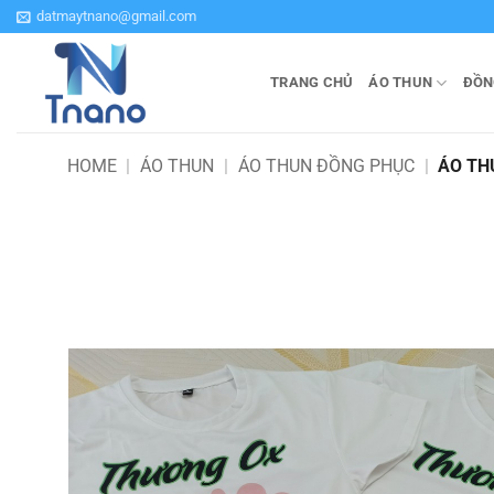
Bỏ
datmaytnano@gmail.com
qua
nội
TRANG CHỦ
ÁO THUN
ĐỒN
dung
HOME
|
ÁO THUN
|
ÁO THUN ĐỒNG PHỤC
|
ÁO TH