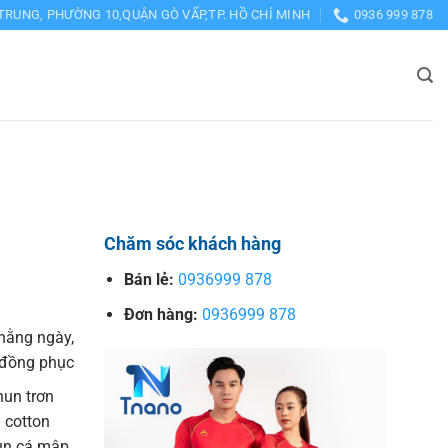
TRUNG, PHƯỜNG 10,QUẬN GÒ VẤP,TP. HỒ CHÍ MINH
0936 999 878
Chăm sóc khách hàng
Bán lẻ:
0936999 878
Đơn hàng:
0936999 878
hằng ngày,
o đồng phục
hun trơn
 cotton
hun cá mập