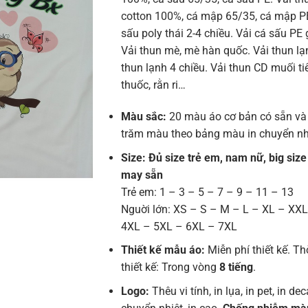
cotton 100%, cá mập 65/35, cá mập PE
sấu poly thái 2-4 chiều. Vải cá sấu PE 
Vải thun mè, mè hàn quốc. Vải thun lạn
thun lạnh 4 chiều. Vải thun CD muối tiê
thuốc, rằn ri…
Màu sắc:
20 màu áo cơ bản có sẵn và
trăm màu theo bảng màu in chuyển nh
Size: Đủ size trẻ em, nam nữ, big size
may sẵn
Trẻ em: 1 – 3 – 5 – 7 – 9 – 11 – 13
Nguời lớn: XS – S – M – L – XL – XX
4XL – 5XL – 6XL – 7XL
Thiết kế mẫu áo:
Miễn phí thiết kế. Th
thiết kế: Trong vòng
8 tiếng
.
Logo:
Thêu vi tính, in lụa, in pet, in deca