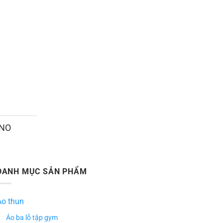
ANO
DANH MỤC SẢN PHẨM
Áo thun
Áo ba lỗ tập gym