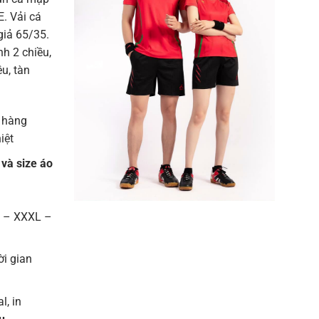
. Vải cá
giả 65/35.
h 2 chiều,
u, tàn
 hàng
iệt
 và size áo
L – XXXL –
ời gian
l, in