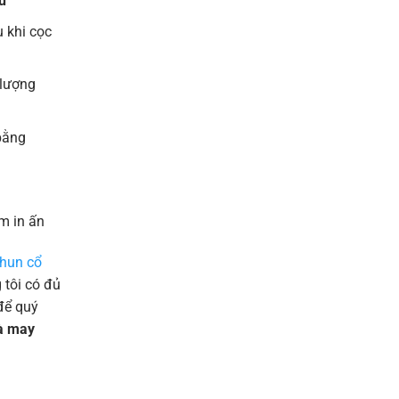
u
 khi cọc
 lượng
bằng
m in ấn
thun cổ
tôi có đủ
để quý
và may