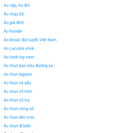
Áo cặp, Áo đôi
Áo chạy bộ
Áo gia đình
Áo hoodie
Áo khoác đội tuyển Việt Nam
Áo Lacoste vnxk
Áo tank top nam
Áo thun bạn hữu đường xa
Áo thun bigsize
Áo thun cá sấu
Áo thun cổ tròn
Áo thun cổ trụ
Áo thun công sở
Áo thun đen trơn
Áo thun đi biển