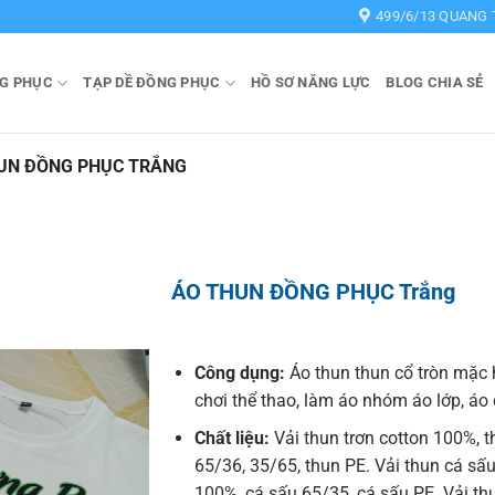
499/6/13 QUANG 
G PHỤC
TẠP DỀ ĐỒNG PHỤC
HỒ SƠ NĂNG LỰC
BLOG CHIA SẺ
UN ĐỒNG PHỤC TRẮNG
ÁO THUN ĐỒNG PHỤC Trắng
Công dụng:
Áo thun thun cổ tròn mặc 
chơi thể thao, làm áo nhóm áo lớp, á
Chất liệu:
Vải thun trơn cotton 100%, t
65/36, 35/65, thun PE. Vải thun cá sấu
100%, cá sấu 65/35, cá sấu PE. Vải t