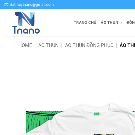
Bỏ
datmaytnano@gmail.com
qua
nội
TRANG CHỦ
ÁO THUN
ĐỒN
dung
HOME
|
ÁO THUN
|
ÁO THUN ĐỒNG PHỤC
|
ÁO TH