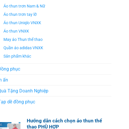
Áo thun trơn Nam & Nữ
Áo thun trơn tay lỡ
Áo thun Uniqlo VNXK
Áo thun VNXK
May áo Thun thể thao
Quần áo adidas VNXK
Sản phẩm khác
Đồng phục
n ấn
Quà Tặng Doanh Nghiệp
Tạp dề đồng phục
Hướng dẫn cách chọn áo thun thể
thao PHÙ HỢP