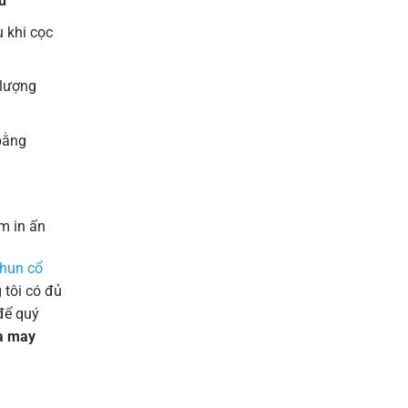
u
 khi cọc
 lượng
bằng
m in ấn
thun cổ
tôi có đủ
để quý
và may