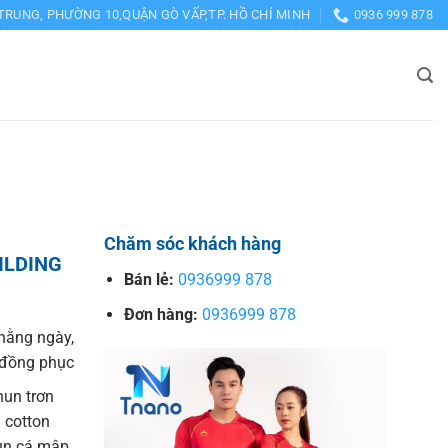
TRUNG, PHƯỜNG 10,QUẬN GÒ VẤP,TP. HỒ CHÍ MINH
0936 999 878
Chăm sóc khách hàng
ILDING
Bán lẻ:
0936999 878
Đơn hàng:
0936999 878
hằng ngày,
o đồng phục
hun trơn
 cotton
hun cá mập