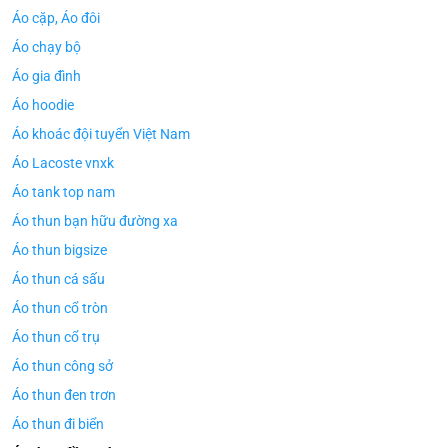
Áo cặp, Áo đôi
Áo chạy bộ
Áo gia đình
Áo hoodie
Áo khoác đội tuyển Việt Nam
Áo Lacoste vnxk
Áo tank top nam
Áo thun bạn hữu đường xa
Áo thun bigsize
Áo thun cá sấu
Áo thun cổ tròn
Áo thun cổ trụ
Áo thun công sở
Áo thun đen trơn
Áo thun đi biển