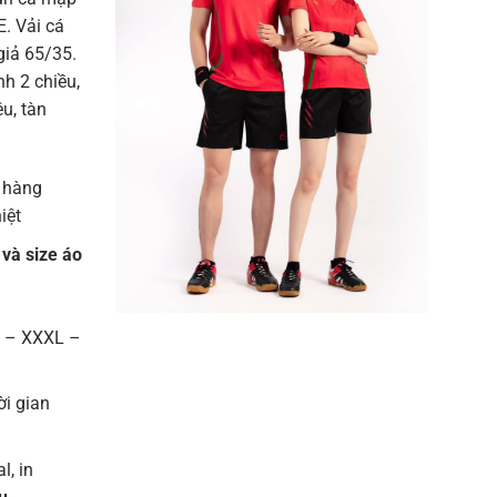
. Vải cá
giả 65/35.
h 2 chiều,
u, tàn
 hàng
iệt
 và size áo
L – XXXL –
ời gian
l, in