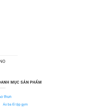
ANO
DANH MỤC SẢN PHẨM
Áo thun
Áo ba lỗ tập gym