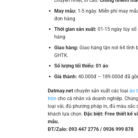
chuyển nhiệt, in cao.
Chống nhiễm mà
May mẫu:
1-5 ngày. Miễn phí may mẫu
đơn hàng
Thời gian sản xuất:
01-15 ngày tùy số
hàng
Giao hàng:
Giao hàng tận nơi 64 tỉnh 
GHTK.
Số lượng tối thiểu: 01 áo
Giá thành:
40.000đ – 189.000đ đã gồ
Datmay.net
chuyên sản xuất các loại
áo 
tròn
cho cá nhân và doanh nghiệp. Chúng 
loại vải, đủ phương pháp in, đủ màu sắc 
khách lựa chọn.
Đặc biệt: Free thiết kế 
mẫu.
ĐT/Zalo: 093 447 2776 / 0936 999 878