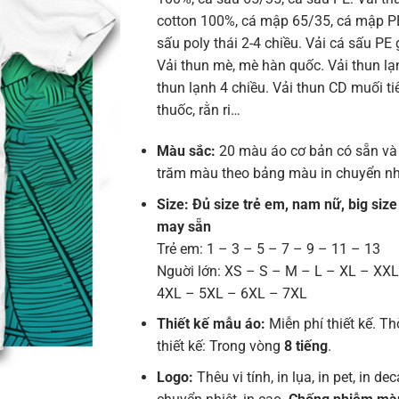
cotton 100%, cá mập 65/35, cá mập PE
sấu poly thái 2-4 chiều. Vải cá sấu PE 
Vải thun mè, mè hàn quốc. Vải thun lạn
thun lạnh 4 chiều. Vải thun CD muối tiê
thuốc, rằn ri…
Màu sắc:
20 màu áo cơ bản có sẵn và
trăm màu theo bảng màu in chuyển nh
Size: Đủ size trẻ em, nam nữ, big size
may sẵn
Trẻ em: 1 – 3 – 5 – 7 – 9 – 11 – 13
Nguời lớn: XS – S – M – L – XL – XX
4XL – 5XL – 6XL – 7XL
Thiết kế mẫu áo:
Miễn phí thiết kế. Th
thiết kế: Trong vòng
8 tiếng
.
Logo:
Thêu vi tính, in lụa, in pet, in deca