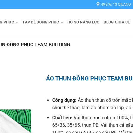
499/6/13 QUANG 
G PHỤC
TẠP DỀ ĐỒNG PHỤC
HỒ SƠ NĂNG LỰC
BLOG CHIA SẺ
UN ĐỒNG PHỤC TEAM BUILDING
ÁO THUN ĐỒNG PHỤC TEAM BU
Công dụng:
Áo thun thun cổ tròn mặc 
chơi thể thao, làm áo nhóm áo lớp, á
Chất liệu:
Vải thun trơn cotton 100%, t
65/36, 35/65, thun PE. Vải thun cá sấu
100%, cá sấu 65/35, cá sấu PE. Vải t