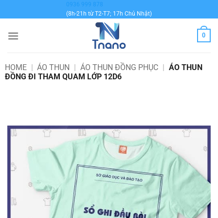
Bỏ
0936 999 878
(8h-21h từ T2-T7; 17h Chủ Nhật)
qua
nội
0
dung
HOME
|
ÁO THUN
|
ÁO THUN ĐỒNG PHỤC
|
ÁO THUN
ĐỒNG ĐI THAM QUAM LỚP 12D6