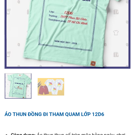
ÁO THUN ĐỒNG ĐI THAM QUAM LỚP 12D6