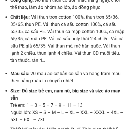
Công dụng:
Áo thun thun cổ tròn mặc hằng ngày, chơi
thể thao, làm áo nhóm áo lớp, áo đồng phục
Chất liệu:
Vải thun trơn cotton 100%, thun trơn 65/36,
35/65, thun PE. Vải thun cá sấu cotton 100%, cá sấu
65/35, cá sấu PE. Vải thun cá mập cotton 100%, cá mập
65/35, cá mập PE. Vải cá sấu poly thái 2-4 chiều. Vải cá
sấu PE giả 65/35. Vải thun mè, mè hàn quốc. Vải thun
lạnh 2 chiều, thun lạnh 4 chiều. Vải thun CD muối tiêu,
tàn thuốc, rằn ri…
Màu sắc:
20 màu áo cơ bản có sẵn và hàng trăm màu
theo bảng màu in chuyển nhiệt
Size: Đủ size trẻ em, nam nữ, big size và size áo may
sẵn
Trẻ em: 1 – 3 – 5 – 7 – 9 – 11 – 13
Nguời lớn: XS – S – M – L – XL – XXL – XXXL – 4XL –
5XL – 6XL – 7XL