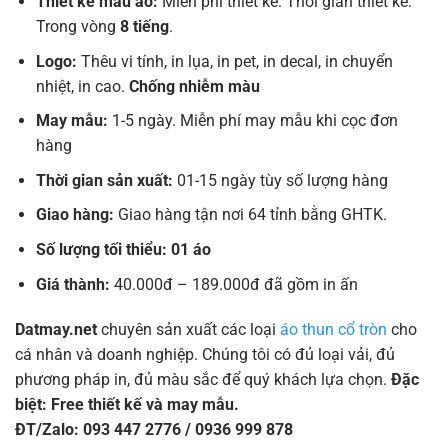
Thiết kế mẫu áo:
Miễn phí thiết kế. Thời gian thiết kế:
Trong vòng
8 tiếng
.
Logo:
Thêu vi tính, in lụa, in pet, in decal, in chuyển
nhiệt, in cao.
Chống nhiễm màu
May mẫu:
1-5 ngày. Miễn phí may mẫu khi cọc đơn
hàng
Thời gian sản xuất:
01-15 ngày tùy số lượng hàng
Giao hàng:
Giao hàng tận nơi 64 tỉnh bằng GHTK.
Số lượng tối thiểu: 01 áo
Giá thành:
40.000đ – 189.000đ đã gồm in ấn
Datmay.net
chuyên sản xuất các loại
áo thun cổ tròn
cho
cá nhân và doanh nghiệp. Chúng tôi có đủ loại vải, đủ
phương pháp in, đủ màu sắc để quý khách lựa chọn.
Đặc
biệt: Free thiết kế và may mẫu.
ĐT/Zalo: 093 447 2776 / 0936 999 878