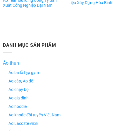
Áo Teambuilding Công Ty Sản
Liệu Xây Dựng Hòa Bình
Xuất Công Nghiệp Đại Nam
DANH MỤC SẢN PHẨM
Áo thun
Áo ba lỗ tập gym
Áo cặp, Áo đôi
Áo chạy bộ
Áo gia đình
Áo hoodie
Áo khoác đội tuyển Việt Nam
Áo Lacoste vnxk