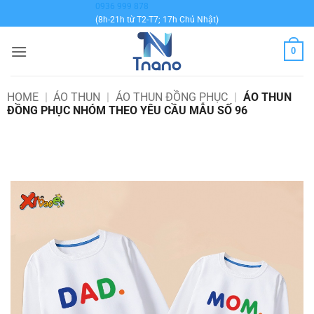
Bỏ
0936 999 878
(8h-21h từ T2-T7; 17h Chủ Nhật)
qua
nội
0
dung
HOME
|
ÁO THUN
|
ÁO THUN ĐỒNG PHỤC
|
ÁO THUN
ĐỒNG PHỤC NHÓM THEO YÊU CẦU MẪU SỐ 96