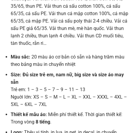
35/65, thun PE. Vải thun cá sấu cotton 100%, cá sấu
65/35, cá sấu PE. Vải thun cá mập cotton 100%, cá mập
65/35, cá mập PE. Vải cá sấu poly thái 2-4 chiều. Vải cá
sấu PE giả 65/35. Vải thun mè, mè hàn quốc. Vải thun
lạnh 2 chiều, thun lạnh 4 chiều. Vải thun CD muối tiêu,
tàn thuốc, rằn ri…
Màu sắc:
20 màu áo cơ bản có sẵn và hàng trăm màu
theo bảng màu in chuyển nhiệt
Size: Đủ size trẻ em, nam nữ, big size và size áo may
sẵn
Trẻ em: 1 – 3 – 5 – 7 – 9 – 11 – 13
Nguời lớn: XS – S – M – L – XL – XXL – XXXL – 4XL –
5XL – 6XL – 7XL
Thiết kế mẫu áo:
Miễn phí thiết kế. Thời gian thiết kế:
Trong vòng
8 tiếng
.
Logo:
Thêu vi tính, in lụa, in pet, in decal, in chuyển