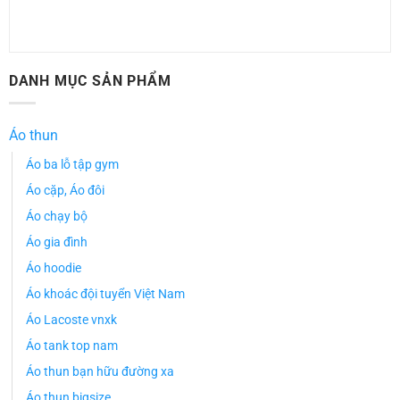
DANH MỤC SẢN PHẨM
Áo thun
Áo ba lỗ tập gym
Áo cặp, Áo đôi
Áo chạy bộ
Áo gia đình
Áo hoodie
Áo khoác đội tuyển Việt Nam
Áo Lacoste vnxk
Áo tank top nam
Áo thun bạn hữu đường xa
Áo thun bigsize