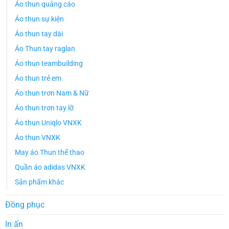
Áo thun quảng cáo
Áo thun sự kiện
Áo thun tay dài
Áo Thun tay raglan
Áo thun teambuilding
Áo thun trẻ em
Áo thun trơn Nam & Nữ
Áo thun trơn tay lỡ
Áo thun Uniqlo VNXK
Áo thun VNXK
May áo Thun thể thao
Quần áo adidas VNXK
Sản phẩm khác
Đồng phục
In ấn