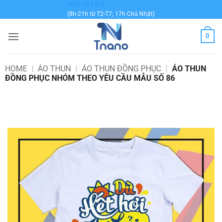
Bỏ
0936 999 878
(8h-21h từ T2-T7; 17h Chủ Nhật)
qua
nội
0
dung
HOME
|
ÁO THUN
|
ÁO THUN ĐỒNG PHỤC
|
ÁO THUN
ĐỒNG PHỤC NHÓM THEO YÊU CẦU MẪU SỐ 86