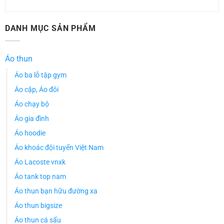
DANH MỤC SẢN PHẨM
Áo thun
Áo ba lỗ tập gym
Áo cặp, Áo đôi
Áo chạy bộ
Áo gia đình
Áo hoodie
Áo khoác đội tuyển Việt Nam
Áo Lacoste vnxk
Áo tank top nam
Áo thun bạn hữu đường xa
Áo thun bigsize
Áo thun cá sấu