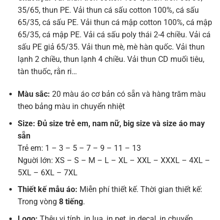
35/65, thun PE. Vải thun cá sấu cotton 100%, cá sấu
65/35, cá sấu PE. Vải thun cá mập cotton 100%, cá mập
65/35, cá mập PE. Vải cá sấu poly thái 2-4 chiều. Vải cá
sấu PE giả 65/35. Vải thun mè, mè hàn quốc. Vải thun
lạnh 2 chiều, thun lạnh 4 chiều. Vải thun CD muối tiêu,
tàn thuốc, rằn ri…
Màu sắc:
20 màu áo cơ bản có sẵn và hàng trăm màu
theo bảng màu in chuyển nhiệt
Size: Đủ size trẻ em, nam nữ, big size và size áo may
sẵn
Trẻ em: 1 – 3 – 5 – 7 – 9 – 11 – 13
Nguời lớn: XS – S – M – L – XL – XXL – XXXL – 4XL –
5XL – 6XL – 7XL
Thiết kế mẫu áo:
Miễn phí thiết kế. Thời gian thiết kế:
Trong vòng
8 tiếng
.
Logo:
Thêu vi tính, in lụa, in pet, in decal, in chuyển