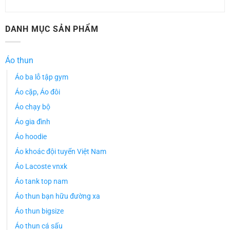
DANH MỤC SẢN PHẨM
Áo thun
Áo ba lỗ tập gym
Áo cặp, Áo đôi
Áo chạy bộ
Áo gia đình
Áo hoodie
Áo khoác đội tuyển Việt Nam
Áo Lacoste vnxk
Áo tank top nam
Áo thun bạn hữu đường xa
Áo thun bigsize
Áo thun cá sấu