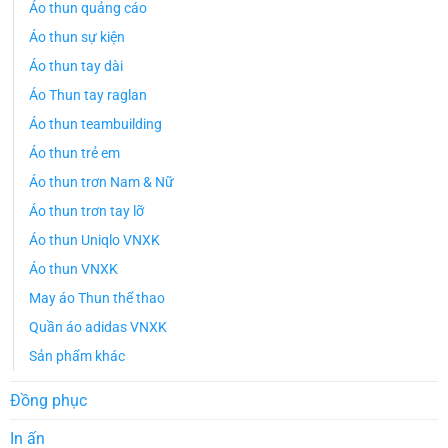
Áo thun quảng cáo
Áo thun sự kiện
Áo thun tay dài
Áo Thun tay raglan
Áo thun teambuilding
Áo thun trẻ em
Áo thun trơn Nam & Nữ
Áo thun trơn tay lỡ
Áo thun Uniqlo VNXK
Áo thun VNXK
May áo Thun thể thao
Quần áo adidas VNXK
Sản phẩm khác
Đồng phục
In ấn