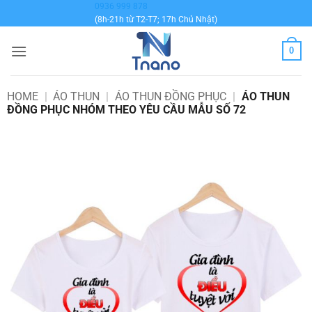
Bỏ
0936 999 878
(8h-21h từ T2-T7; 17h Chủ Nhật)
qua
nội
0
dung
HOME
|
ÁO THUN
|
ÁO THUN ĐỒNG PHỤC
|
ÁO THUN
ĐỒNG PHỤC NHÓM THEO YÊU CẦU MẪU SỐ 72