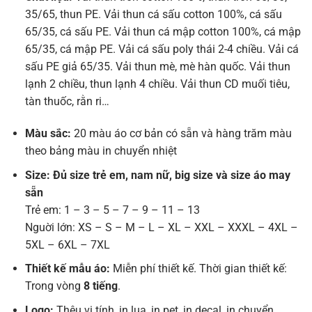
35/65, thun PE. Vải thun cá sấu cotton 100%, cá sấu
65/35, cá sấu PE. Vải thun cá mập cotton 100%, cá mập
65/35, cá mập PE. Vải cá sấu poly thái 2-4 chiều. Vải cá
sấu PE giả 65/35. Vải thun mè, mè hàn quốc. Vải thun
lạnh 2 chiều, thun lạnh 4 chiều. Vải thun CD muối tiêu,
tàn thuốc, rằn ri…
Màu sắc:
20 màu áo cơ bản có sẵn và hàng trăm màu
theo bảng màu in chuyển nhiệt
Size: Đủ size trẻ em, nam nữ, big size và size áo may
sẵn
Trẻ em: 1 – 3 – 5 – 7 – 9 – 11 – 13
Nguời lớn: XS – S – M – L – XL – XXL – XXXL – 4XL –
5XL – 6XL – 7XL
Thiết kế mẫu áo:
Miễn phí thiết kế. Thời gian thiết kế:
Trong vòng
8 tiếng
.
Logo:
Thêu vi tính, in lụa, in pet, in decal, in chuyển