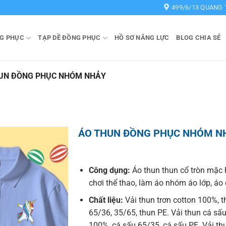
499/6/13 QUANG 
G PHỤC
TẠP DỀ ĐỒNG PHỤC
HỒ SƠ NĂNG LỰC
BLOG CHIA SẺ
UN ĐỒNG PHỤC NHÓM NHẢY
ÁO THUN ĐỒNG PHỤC NHÓM N
Công dụng:
Áo thun thun cổ tròn mặc 
chơi thể thao, làm áo nhóm áo lớp, á
Chất liệu:
Vải thun trơn cotton 100%, t
65/36, 35/65, thun PE. Vải thun cá sấu
100%, cá sấu 65/35, cá sấu PE. Vải t