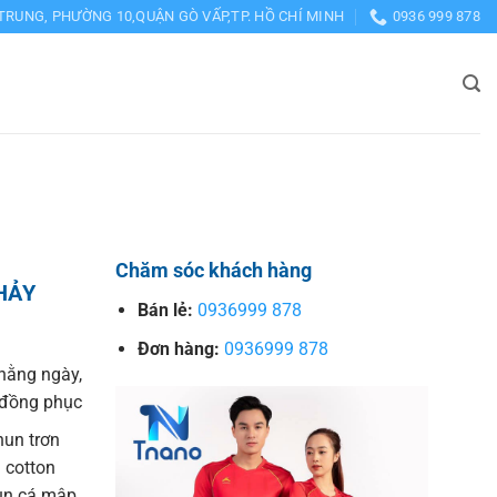
TRUNG, PHƯỜNG 10,QUẬN GÒ VẤP,TP. HỒ CHÍ MINH
0936 999 878
Chăm sóc khách hàng
HẢY
Bán lẻ:
0936999 878
Đơn hàng:
0936999 878
hằng ngày,
o đồng phục
hun trơn
 cotton
hun cá mập