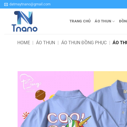
Bỏ
datmaytnano@gmail.com
qua
nội
TRANG CHỦ
ÁO THUN
ĐỒN
dung
HOME
|
ÁO THUN
|
ÁO THUN ĐỒNG PHỤC
|
ÁO TH