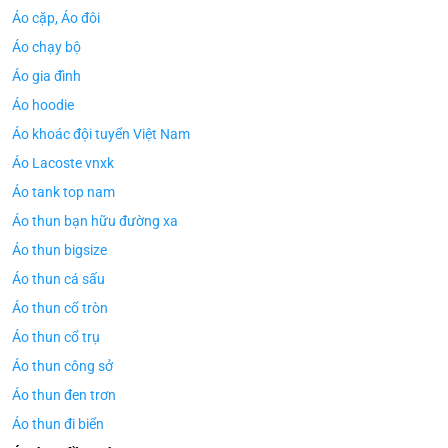
Áo cặp, Áo đôi
Áo chạy bộ
Áo gia đình
Áo hoodie
Áo khoác đội tuyển Việt Nam
Áo Lacoste vnxk
Áo tank top nam
Áo thun bạn hữu đường xa
Áo thun bigsize
Áo thun cá sấu
Áo thun cổ tròn
Áo thun cổ trụ
Áo thun công sở
Áo thun đen trơn
Áo thun đi biển