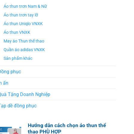
Áo thun trơn Nam & Nữ
Áo thun trơn tay lỡ
Áo thun Uniqlo VNXK
Áo thun VNXK
May áo Thun thể thao
Quần áo adidas VNXK
Sản phẩm khác
Đồng phục
n ấn
Quà Tặng Doanh Nghiệp
Tạp dề đồng phục
Hướng dẫn cách chọn áo thun thể
thao PHÙ HỢP