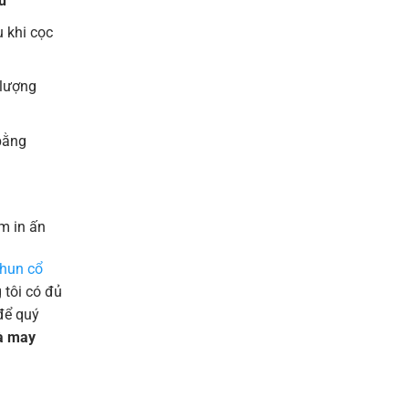
u
 khi cọc
 lượng
bằng
m in ấn
thun cổ
tôi có đủ
để quý
và may