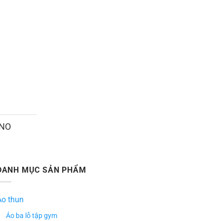
ANO
DANH MỤC SẢN PHẨM
Áo thun
Áo ba lỗ tập gym