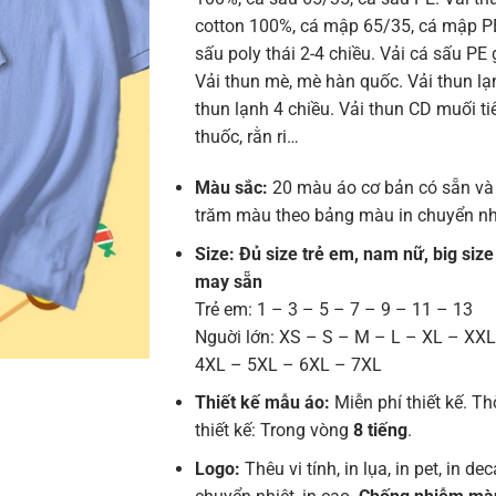
cotton 100%, cá mập 65/35, cá mập PE
sấu poly thái 2-4 chiều. Vải cá sấu PE 
Vải thun mè, mè hàn quốc. Vải thun lạn
thun lạnh 4 chiều. Vải thun CD muối tiê
thuốc, rằn ri…
Màu sắc:
20 màu áo cơ bản có sẵn và
trăm màu theo bảng màu in chuyển nh
Size: Đủ size trẻ em, nam nữ, big size
may sẵn
Trẻ em: 1 – 3 – 5 – 7 – 9 – 11 – 13
Nguời lớn: XS – S – M – L – XL – XX
4XL – 5XL – 6XL – 7XL
Thiết kế mẫu áo:
Miễn phí thiết kế. Th
thiết kế: Trong vòng
8 tiếng
.
Logo:
Thêu vi tính, in lụa, in pet, in deca