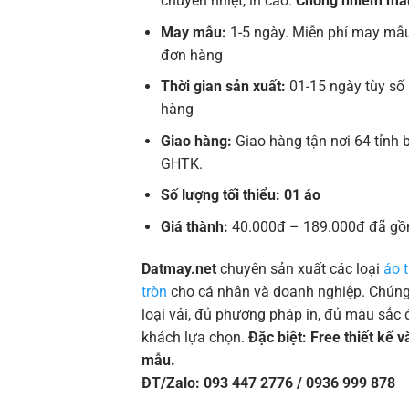
chuyển nhiệt, in cao.
Chống nhiễm mà
May mẫu:
1-5 ngày. Miễn phí may mẫu
đơn hàng
Thời gian sản xuất:
01-15 ngày tùy số
hàng
Giao hàng:
Giao hàng tận nơi 64 tỉnh 
GHTK.
Số lượng tối thiểu: 01 áo
Giá thành:
40.000đ – 189.000đ đã gồ
Datmay.net
chuyên sản xuất các loại
áo 
tròn
cho cá nhân và doanh nghiệp. Chúng 
loại vải, đủ phương pháp in, đủ màu sắc 
khách lựa chọn.
Đặc biệt: Free thiết kế 
mẫu.
ĐT/Zalo: 093 447 2776 / 0936 999 878