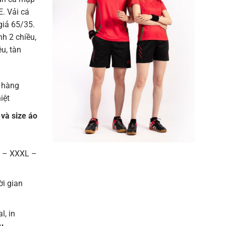
. Vải cá
giả 65/35.
h 2 chiều,
u, tàn
 hàng
iệt
 và size áo
L – XXXL –
ời gian
l, in