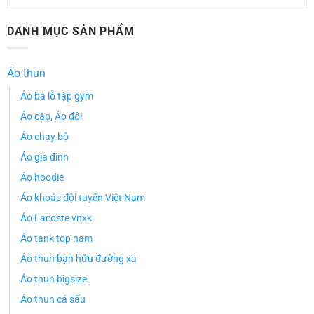
DANH MỤC SẢN PHẨM
Áo thun
Áo ba lỗ tập gym
Áo cặp, Áo đôi
Áo chạy bộ
Áo gia đình
Áo hoodie
Áo khoác đội tuyển Việt Nam
Áo Lacoste vnxk
Áo tank top nam
Áo thun bạn hữu đường xa
Áo thun bigsize
Áo thun cá sấu