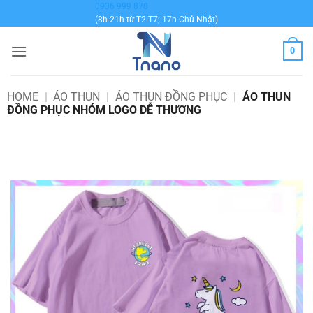
Bỏ
0936 999 878
(8h-21h từ T2-T7; 17h Chủ Nhật)
qua
nội
0
dung
HOME
|
ÁO THUN
|
ÁO THUN ĐỒNG PHỤC
|
ÁO THUN
ĐỒNG PHỤC NHÓM LOGO DỄ THƯƠNG