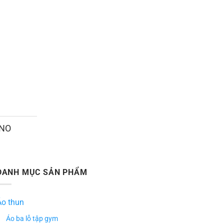
ANO
DANH MỤC SẢN PHẨM
Áo thun
Áo ba lỗ tập gym