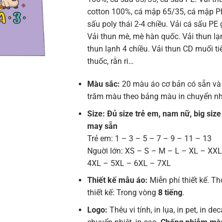
cotton 100%, cá mập 65/35, cá mập PE
sấu poly thái 2-4 chiều. Vải cá sấu PE 
Vải thun mè, mè hàn quốc. Vải thun lạn
thun lạnh 4 chiều. Vải thun CD muối tiê
thuốc, rằn ri…
Màu sắc:
20 màu áo cơ bản có sẵn và
trăm màu theo bảng màu in chuyển nh
Size: Đủ size trẻ em, nam nữ, big size
may sẵn
Trẻ em: 1 – 3 – 5 – 7 – 9 – 11 – 13
Nguời lớn: XS – S – M – L – XL – XX
4XL – 5XL – 6XL – 7XL
Thiết kế mẫu áo:
Miễn phí thiết kế. Th
thiết kế: Trong vòng
8 tiếng
.
Logo:
Thêu vi tính, in lụa, in pet, in deca