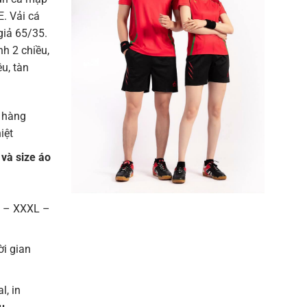
. Vải cá
giả 65/35.
h 2 chiều,
u, tàn
 hàng
iệt
 và size áo
L – XXXL –
ời gian
l, in