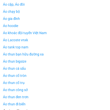
Áo cặp, Áo đôi
Áo chạy bộ
Áo gia đình
Áo hoodie
Áo khoác đội tuyển Việt Nam
Áo Lacoste vnxk
Áo tank top nam
Áo thun bạn hữu đường xa
Áo thun bigsize
Áo thun cá sấu
Áo thun cổ tròn
Áo thun cổ trụ
Áo thun công sở
Áo thun đen trơn
Áo thun đi biển