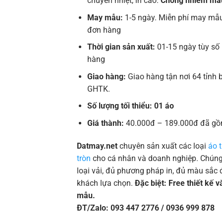
chuyển nhiệt, in cao.
Chống nhiễm mà
May mẫu:
1-5 ngày. Miễn phí may mẫu
đơn hàng
Thời gian sản xuất:
01-15 ngày tùy số
hàng
Giao hàng:
Giao hàng tận nơi 64 tỉnh 
GHTK.
Số lượng tối thiểu: 01 áo
Giá thành:
40.000đ – 189.000đ đã gồ
Datmay.net
chuyên sản xuất các loại
áo 
tròn
cho cá nhân và doanh nghiệp. Chúng 
loại vải, đủ phương pháp in, đủ màu sắc 
khách lựa chọn.
Đặc biệt: Free thiết kế 
mẫu.
ĐT/Zalo: 093 447 2776 / 0936 999 878