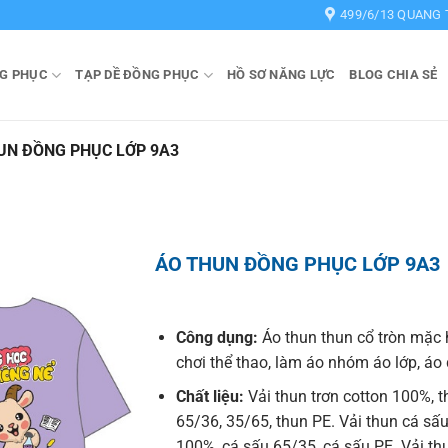
499/6/13 QUANG 
G PHỤC
TẠP DỀ ĐỒNG PHỤC
HỒ SƠ NĂNG LỰC
BLOG CHIA SẺ
UN ĐỒNG PHỤC LỚP 9A3
ÁO THUN ĐỒNG PHỤC LỚP 9A3
Công dụng:
Áo thun thun cổ tròn mặc 
chơi thể thao, làm áo nhóm áo lớp, á
Chất liệu:
Vải thun trơn cotton 100%, t
65/36, 35/65, thun PE. Vải thun cá sấu
100%, cá sấu 65/35, cá sấu PE. Vải t