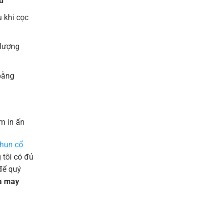
u
 khi cọc
 lượng
bằng
m in ấn
thun cổ
tôi có đủ
để quý
và may