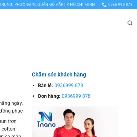
TRUNG, PHƯỜNG 10,QUẬN GÒ VẤP,TP. HỒ CHÍ MINH
0936 999 878
Chăm sóc khách hàng
Bán lẻ:
0936999 878
Đơn hàng:
0936999 878
hằng ngày,
o đồng phục
hun trơn
 cotton
hun cá mập