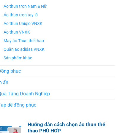
Áo thun trơn Nam & Nữ
Áo thun trơn tay lỡ
Áo thun Uniqlo VNXK
Áo thun VNXK
May áo Thun thể thao
Quần áo adidas VNXK
Sản phẩm khác
Đồng phục
n ấn
Quà Tặng Doanh Nghiệp
Tạp dề đồng phục
Hướng dẫn cách chọn áo thun thể
thao PHÙ HỢP