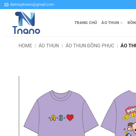
Bỏ
datmaytnano@gmail.com
qua
nội
TRANG CHỦ
ÁO THUN
ĐỒN
dung
HOME
|
ÁO THUN
|
ÁO THUN ĐỒNG PHỤC
|
ÁO TH