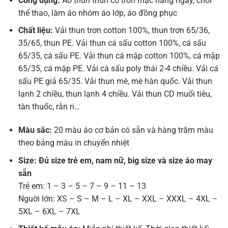
Công dụng:
Áo thun thun cổ tròn mặc hằng ngày, chơi
thể thao, làm áo nhóm áo lớp, áo đồng phục
Chất liệu:
Vải thun trơn cotton 100%, thun trơn 65/36,
35/65, thun PE. Vải thun cá sấu cotton 100%, cá sấu
65/35, cá sấu PE. Vải thun cá mập cotton 100%, cá mập
65/35, cá mập PE. Vải cá sấu poly thái 2-4 chiều. Vải cá
sấu PE giả 65/35. Vải thun mè, mè hàn quốc. Vải thun
lạnh 2 chiều, thun lạnh 4 chiều. Vải thun CD muối tiêu,
tàn thuốc, rằn ri…
Màu sắc:
20 màu áo cơ bản có sẵn và hàng trăm màu
theo bảng màu in chuyển nhiệt
Size: Đủ size trẻ em, nam nữ, big size và size áo may
sẵn
Trẻ em: 1 – 3 – 5 – 7 – 9 – 11 – 13
Nguời lớn: XS – S – M – L – XL – XXL – XXXL – 4XL –
5XL – 6XL – 7XL