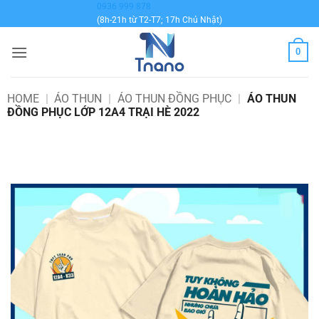
Bỏ
0936 999 878
(8h-21h từ T2-T7; 17h Chủ Nhật)
qua
nội
0
dung
HOME
|
ÁO THUN
|
ÁO THUN ĐỒNG PHỤC
|
ÁO THUN
ĐỒNG PHỤC LỚP 12A4 TRẠI HÈ 2022