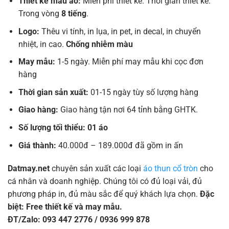
Thiết kế mẫu áo:
Miễn phí thiết kế. Thời gian thiết kế:
Trong vòng
8 tiếng
.
Logo:
Thêu vi tính, in lụa, in pet, in decal, in chuyển
nhiệt, in cao.
Chống nhiễm màu
May mẫu:
1-5 ngày. Miễn phí may mẫu khi cọc đơn
hàng
Thời gian sản xuất:
01-15 ngày tùy số lượng hàng
Giao hàng:
Giao hàng tận nơi 64 tỉnh bằng GHTK.
Số lượng tối thiểu: 01 áo
Giá thành:
40.000đ – 189.000đ đã gồm in ấn
Datmay.net
chuyên sản xuất các loại
áo thun cổ tròn
cho
cá nhân và doanh nghiệp. Chúng tôi có đủ loại vải, đủ
phương pháp in, đủ màu sắc để quý khách lựa chọn.
Đặc
biệt: Free thiết kế và may mẫu.
ĐT/Zalo: 093 447 2776 / 0936 999 878