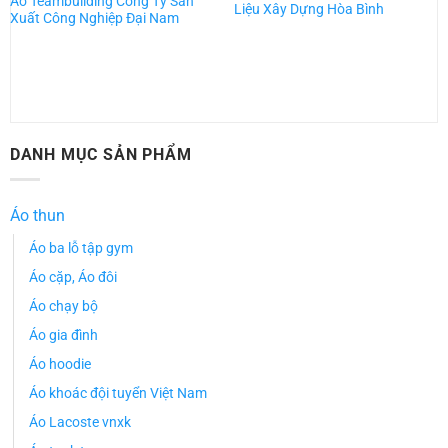
Áo Teambuilding Công Ty Sản
Liệu Xây Dựng Hòa Bình
Xuất Công Nghiệp Đại Nam
DANH MỤC SẢN PHẨM
Áo thun
Áo ba lỗ tập gym
Áo cặp, Áo đôi
Áo chạy bộ
Áo gia đình
Áo hoodie
Áo khoác đội tuyển Việt Nam
Áo Lacoste vnxk