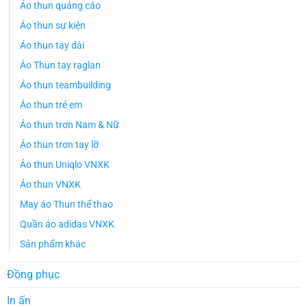
Áo thun quảng cáo
Áo thun sự kiện
Áo thun tay dài
Áo Thun tay raglan
Áo thun teambuilding
Áo thun trẻ em
Áo thun trơn Nam & Nữ
Áo thun trơn tay lỡ
Áo thun Uniqlo VNXK
Áo thun VNXK
May áo Thun thể thao
Quần áo adidas VNXK
Sản phẩm khác
Đồng phục
In ấn