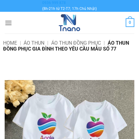
Bỏ
0936 999 878
(8h-21h từ T2-T7; 17h Chủ Nhật)
qua
nội
0
dung
HOME
|
ÁO THUN
|
ÁO THUN ĐỒNG PHỤC
|
ÁO THUN
ĐỒNG PHỤC GIA ĐÌNH THEO YÊU CẦU MẪU SỐ 77