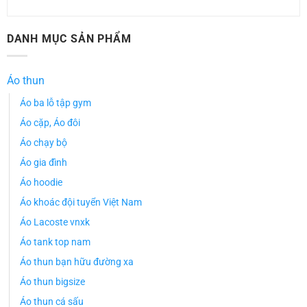
DANH MỤC SẢN PHẨM
Áo thun
Áo ba lỗ tập gym
Áo cặp, Áo đôi
Áo chạy bộ
Áo gia đình
Áo hoodie
Áo khoác đội tuyển Việt Nam
Áo Lacoste vnxk
Áo tank top nam
Áo thun bạn hữu đường xa
Áo thun bigsize
Áo thun cá sấu