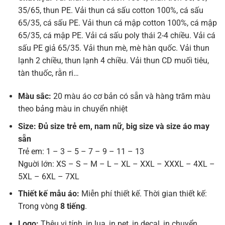
35/65, thun PE. Vải thun cá sấu cotton 100%, cá sấu
65/35, cá sấu PE. Vải thun cá mập cotton 100%, cá mập
65/35, cá mập PE. Vải cá sấu poly thái 2-4 chiều. Vải cá
sấu PE giả 65/35. Vải thun mè, mè hàn quốc. Vải thun
lạnh 2 chiều, thun lạnh 4 chiều. Vải thun CD muối tiêu,
tàn thuốc, rằn ri…
Màu sắc:
20 màu áo cơ bản có sẵn và hàng trăm màu
theo bảng màu in chuyển nhiệt
Size: Đủ size trẻ em, nam nữ, big size và size áo may
sẵn
Trẻ em: 1 – 3 – 5 – 7 – 9 – 11 – 13
Nguời lớn: XS – S – M – L – XL – XXL – XXXL – 4XL –
5XL – 6XL – 7XL
Thiết kế mẫu áo:
Miễn phí thiết kế. Thời gian thiết kế:
Trong vòng
8 tiếng
.
Logo:
Thêu vi tính, in lụa, in pet, in decal, in chuyển