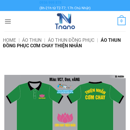
Bỏ
0936 999 878
(8h-21h từ T2-T7; 17h Chủ Nhật)
qua
nội
0
dung
HOME
|
ÁO THUN
|
ÁO THUN ĐỒNG PHỤC
|
ÁO THUN
ĐỒNG PHỤC CƠM CHAY THIỆN NHẪN