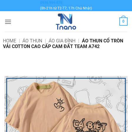
Bỏ
0936 999 878
(8h-21h từ T2-T7; 17h Chủ Nhật)
qua
nội
0
dung
HOME
|
ÁO THUN
|
ÁO GIA ĐÌNH
|
ÁO THUN CỔ TRÒN
VẢI COTTON CAO CẤP CAM ĐẤT TEAM A742