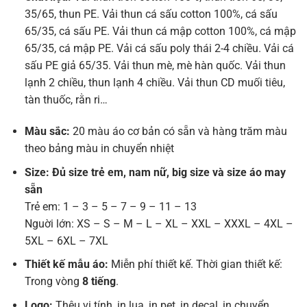
35/65, thun PE. Vải thun cá sấu cotton 100%, cá sấu
65/35, cá sấu PE. Vải thun cá mập cotton 100%, cá mập
65/35, cá mập PE. Vải cá sấu poly thái 2-4 chiều. Vải cá
sấu PE giả 65/35. Vải thun mè, mè hàn quốc. Vải thun
lạnh 2 chiều, thun lạnh 4 chiều. Vải thun CD muối tiêu,
tàn thuốc, rằn ri…
Màu sắc:
20 màu áo cơ bản có sẵn và hàng trăm màu
theo bảng màu in chuyển nhiệt
Size: Đủ size trẻ em, nam nữ, big size và size áo may
sẵn
Trẻ em: 1 – 3 – 5 – 7 – 9 – 11 – 13
Nguời lớn: XS – S – M – L – XL – XXL – XXXL – 4XL –
5XL – 6XL – 7XL
Thiết kế mẫu áo:
Miễn phí thiết kế. Thời gian thiết kế:
Trong vòng
8 tiếng
.
Logo:
Thêu vi tính, in lụa, in pet, in decal, in chuyển