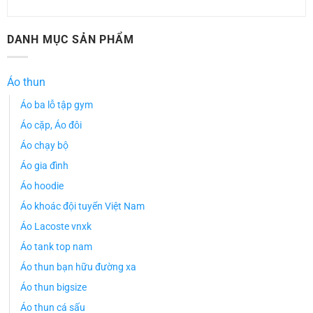
DANH MỤC SẢN PHẨM
Áo thun
Áo ba lỗ tập gym
Áo cặp, Áo đôi
Áo chạy bộ
Áo gia đình
Áo hoodie
Áo khoác đội tuyển Việt Nam
Áo Lacoste vnxk
Áo tank top nam
Áo thun bạn hữu đường xa
Áo thun bigsize
Áo thun cá sấu