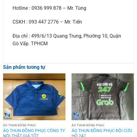
Hotline : 0936 999 878 – Mr. Tùng
CSKH : 093 447 2776 – Mr. Tiến
Địa chỉ : 499/6/13 Quang Trung, Phường 10, Quận
Gò Vấp. TPHCM
Sản phẩm tương tự
ÁO THUN ĐỒNG PHỤC
ÁO THUN ĐỒNG PHỤC
ÁO THUN ĐỒNG PHỤC CÔNG TY
ÁO THUN ĐỒNG PHỤC ĐỘI CỨU
NỘI THẤT GIÁ TỐT
HỘ 247