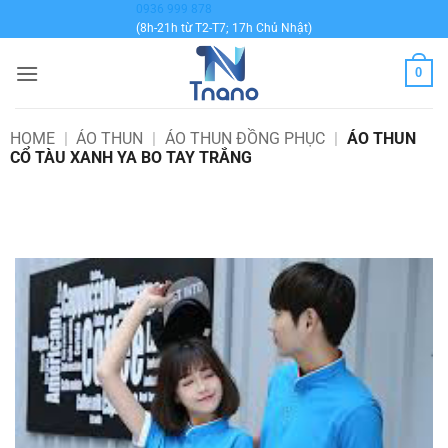
Bỏ
0936 999 878
(8h-21h từ T2-T7; 17h Chủ Nhật)
qua
nội
0
dung
HOME
|
ÁO THUN
|
ÁO THUN ĐỒNG PHỤC
|
ÁO THUN
CỔ TÀU XANH YA BO TAY TRẮNG