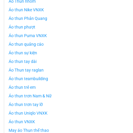
Áo Thun nhóm
Áo thun Nike VNXK
Áo thun Phản Quang
Áo thun phượt
Áo thun Puma VNXK
Áo thun quảng cáo
Áo thun sự kiện
Áo thun tay dài
Áo Thun tay raglan
Áo thun teambuilding
Áo thun trẻ em
Áo thun trơn Nam & Nữ
Áo thun trơn tay lỡ
Áo thun Uniqlo VNXK
Áo thun VNXK
May áo Thun thể thao