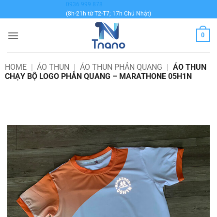
Bỏ
0936 999 878
(8h-21h từ T2-T7; 17h Chủ Nhật)
qua
nội
0
dung
HOME
|
ÁO THUN
|
ÁO THUN PHẢN QUANG
|
ÁO THUN
CHẠY BỘ LOGO PHẢN QUANG – MARATHONE 05H1N