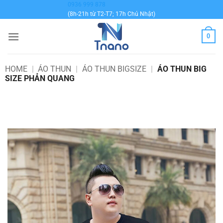
Bỏ
0936 999 878
(8h-21h từ T2-T7; 17h Chủ Nhật)
qua
nội
0
dung
HOME
|
ÁO THUN
|
ÁO THUN BIGSIZE
|
ÁO THUN BIG
SIZE PHẢN QUANG