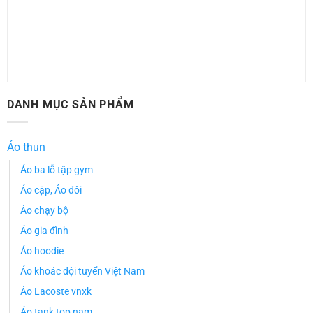
DANH MỤC SẢN PHẨM
Áo thun
Áo ba lỗ tập gym
Áo cặp, Áo đôi
Áo chạy bộ
Áo gia đình
Áo hoodie
Áo khoác đội tuyển Việt Nam
Áo Lacoste vnxk
Áo tank top nam