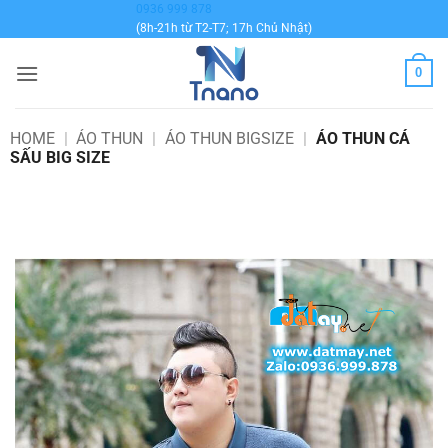
Bỏ
0936 999 878
(8h-21h từ T2-T7; 17h Chủ Nhật)
qua
nội
0
dung
HOME
|
ÁO THUN
|
ÁO THUN BIGSIZE
|
ÁO THUN CÁ
SẤU BIG SIZE