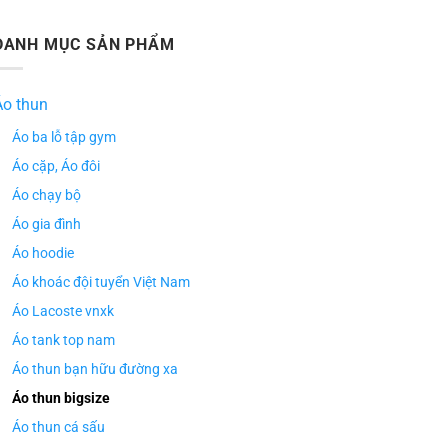
DANH MỤC SẢN PHẨM
Áo thun
Áo ba lỗ tập gym
Áo cặp, Áo đôi
Áo chạy bộ
Áo gia đình
Áo hoodie
Áo khoác đội tuyển Việt Nam
Áo Lacoste vnxk
Áo tank top nam
Áo thun bạn hữu đường xa
Áo thun bigsize
Áo thun cá sấu