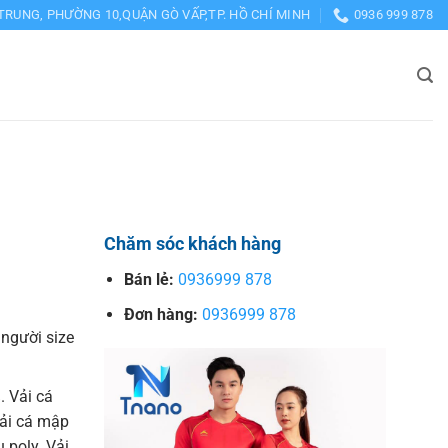
TRUNG, PHƯỜNG 10,QUẬN GÒ VẤP,TP. HỒ CHÍ MINH
0936 999 878
Chăm sóc khách hàng
Bán lẻ:
0936999 878
Đơn hàng:
0936999 878
 người size
. Vải cá
Vải cá mập
 poly. Vải