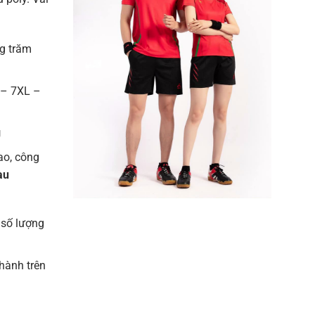
g trăm
 – 7XL –
g
cao, công
àu
 số lượng
thành trên