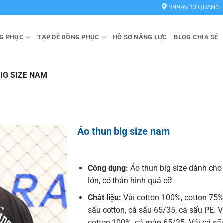
499/6/13 QUANG 
G PHỤC
TẠP DỀ ĐỒNG PHỤC
HỒ SƠ NĂNG LỰC
BLOG CHIA SẺ
IG SIZE NAM
Áo thun big size nam
Công dụng:
Áo thun big size dành cho
lớn, có thân hình quá cỡ
Chất liệu:
Vải cotton 100%, cotton 75%
sấu cotton, cá sấu 65/35, cá sấu PE. 
cotton 100%, cá mập 65/35. Vải cá sấu