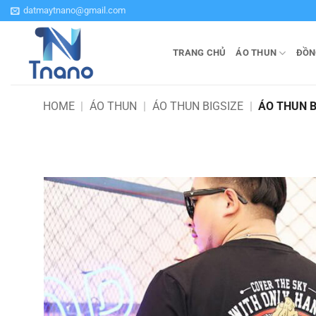
Bỏ
datmaytnano@gmail.com
qua
nội
TRANG CHỦ
ÁO THUN
ĐỒN
dung
HOME
|
ÁO THUN
|
ÁO THUN BIGSIZE
|
ÁO THUN B