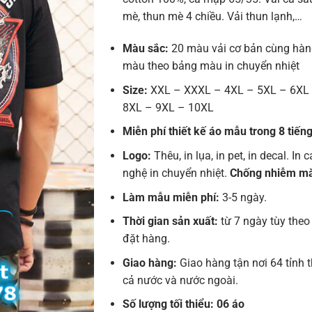
mè, thun mè 4 chiều. Vải thun lạnh,…
Màu sắc:
20 màu vải cơ bản cùng hàn
màu theo bảng màu in chuyển nhiệt
Size:
XXL – XXXL – 4XL – 5XL – 6XL
8XL – 9XL – 10XL
Miễn phí thiết kế áo mẫu trong 8 tiến
Logo:
Thêu, in lụa, in pet, in decal. In 
nghệ in chuyển nhiệt.
Chống nhiễm m
Làm mẫu miễn phí:
3-5 ngày.
Thời gian sản xuất:
từ 7 ngày tùy theo
đặt hàng.
Giao hàng:
Giao hàng tận nơi 64 tỉnh 
cả nước và nước ngoài.
Số lượng tối thiểu: 06 áo