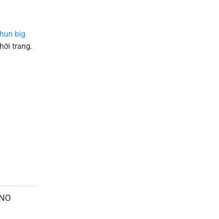
thun big
hời trang.
ANO