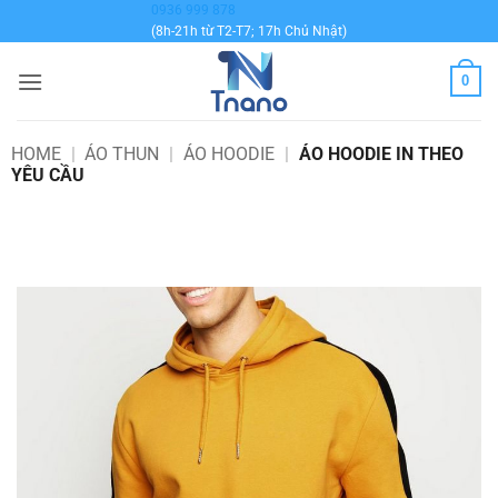
Bỏ
0936 999 878
(8h-21h từ T2-T7; 17h Chủ Nhật)
qua
nội
0
dung
HOME
|
ÁO THUN
|
ÁO HOODIE
|
ÁO HOODIE IN THEO
YÊU CẦU