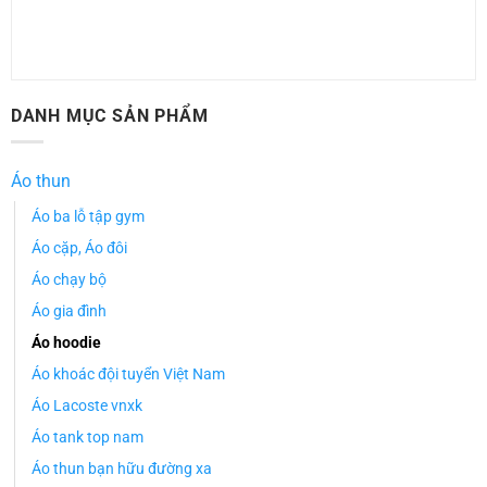
DANH MỤC SẢN PHẨM
Áo thun
Áo ba lỗ tập gym
Áo cặp, Áo đôi
Áo chạy bộ
Áo gia đình
Áo hoodie
Áo khoác đội tuyển Việt Nam
Áo Lacoste vnxk
Áo tank top nam
Áo thun bạn hữu đường xa