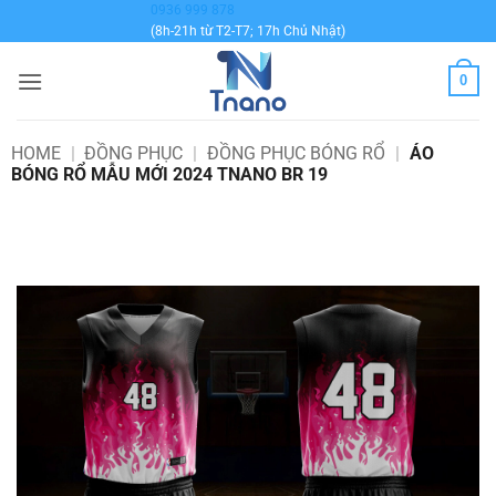
Bỏ
0936 999 878
(8h-21h từ T2-T7; 17h Chủ Nhật)
qua
nội
0
dung
HOME
|
ĐỒNG PHỤC
|
ĐỒNG PHỤC BÓNG RỔ
|
ÁO
BÓNG RỔ MẪU MỚI 2024 TNANO BR 19