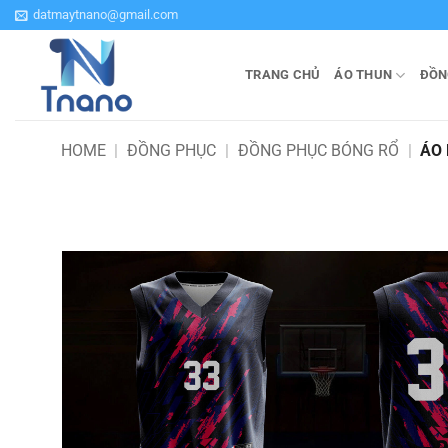
Bỏ
datmaytnano@gmail.com
qua
nội
TRANG CHỦ
ÁO THUN
ĐỒN
dung
HOME
|
ĐỒNG PHỤC
|
ĐỒNG PHỤC BÓNG RỔ
|
ÁO 