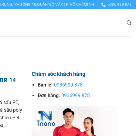
TRUNG, PHƯỜNG 10,QUẬN GÒ VẤP,TP. HỒ CHÍ MINH
0936 999 878
Chăm sóc khách hàng
 BR 14
Bán lẻ:
0936999 878
Đơn hàng:
0936999 878
 sấu PE,
cá sấu poly
 chiều – 4
ều,…