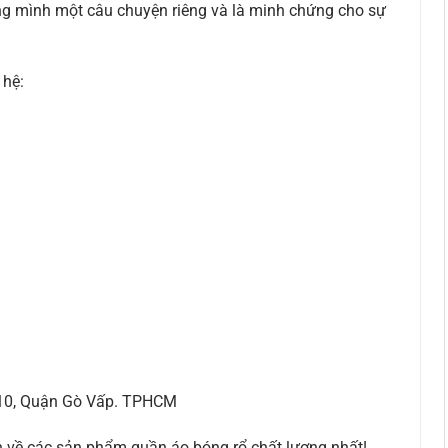
g mình một câu chuyện riêng và là minh chứng cho sự
 hệ:
 10, Quận Gò Vấp. TPHCM
n về các sản phẩm quần áo bóng rổ chất lượng nhất!