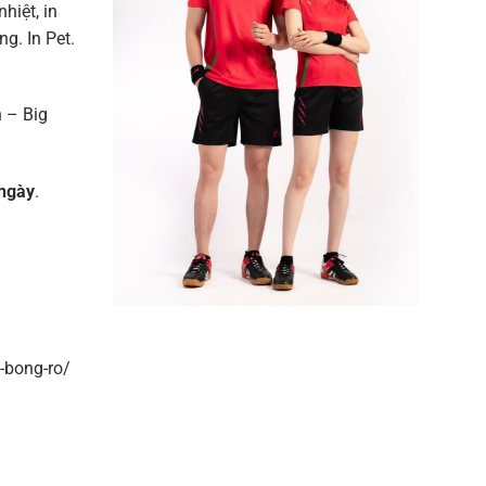
nhiệt, in
g. In Pet.
 – Big
ngày
.
-bong-ro/