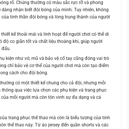
i bóng rổ. Chúng thường có màu sắc rực rỡ và phong
 dàng nhận biết đội bóng của mình. Tuy nhiên, không
g của tinh thần đội bóng và lòng trung thành của người
iết kế thoải mái và linh hoạt để người chơi có thể di
độ co giãn tốt và chất liệu thoáng khí, giúp người
n đấu.
phụ kiện như vớ, mũ và bảo vệ cổ tay cũng đóng vai trò
ông chỉ bảo vệ cơ thể của người chơi mà còn tạo điểm
hong cách cho đội bóng.
hường có một thiết kế chung cho cả đội, nhưng mỗi
 thông qua việc lựa chọn các phụ kiện và trang phục
nh của mỗi người mà còn tôn vinh sự đa dạng và cá
của trang phục thể thao mà còn là biểu tượng của tinh
môn thể thao này. Từ áo jersey đến quần shorts và các