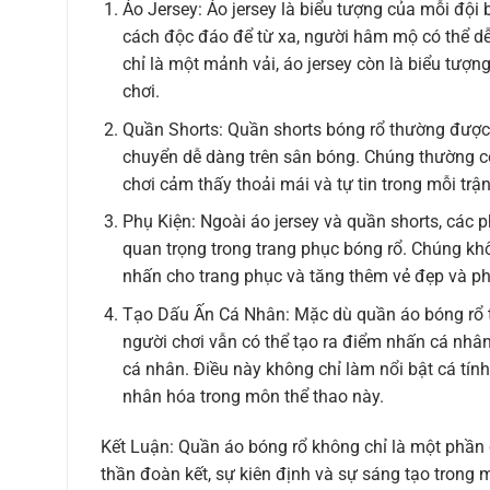
Áo Jersey: Áo jersey là biểu tượng của mỗi độ
cách độc đáo để từ xa, người hâm mộ có thể dễ
chỉ là một mảnh vải, áo jersey còn là biểu tượn
chơi.
Quần Shorts: Quần shorts bóng rổ thường được th
chuyển dễ dàng trên sân bóng. Chúng thường có 
chơi cảm thấy thoải mái và tự tin trong mỗi trậ
Phụ Kiện: Ngoài áo jersey và quần shorts, các 
quan trọng trong trang phục bóng rổ. Chúng kh
nhấn cho trang phục và tăng thêm vẻ đẹp và p
Tạo Dấu Ấn Cá Nhân: Mặc dù quần áo bóng rổ t
người chơi vẫn có thể tạo ra điểm nhấn cá nhân
cá nhân. Điều này không chỉ làm nổi bật cá tí
nhân hóa trong môn thể thao này.
Kết Luận: Quần áo bóng rổ không chỉ là một phần 
thần đoàn kết, sự kiên định và sự sáng tạo trong 