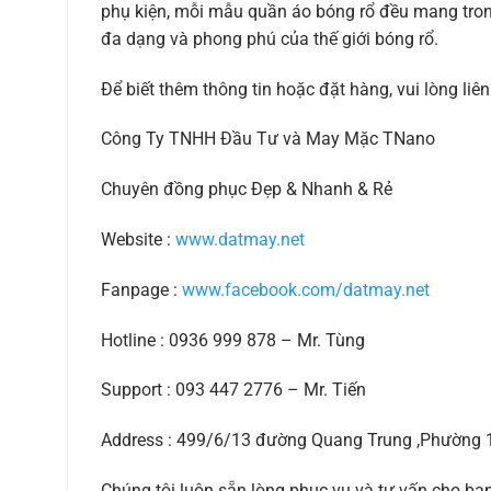
phụ kiện, mỗi mẫu quần áo bóng rổ đều mang tron
đa dạng và phong phú của thế giới bóng rổ.
Để biết thêm thông tin hoặc đặt hàng, vui lòng liên
Công Ty TNHH Đầu Tư và May Mặc TNano
Chuyên đồng phục Đẹp & Nhanh & Rẻ
Website :
www.datmay.net
Fanpage :
www.facebook.com/datmay.net
Hotline : 0936 999 878 – Mr. Tùng
Support : 093 447 2776 – Mr. Tiến
Address : 499/6/13 đường Quang Trung ,Phường
Chúng tôi luôn sẵn lòng phục vụ và tư vấn cho bạ