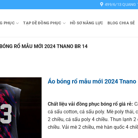
499/6/13 QUANG 
G PHỤC
TẠP DỀ ĐỒNG PHỤC
HỒ SƠ NĂNG LỰC
BLOG CHIA SẺ
BÓNG RỔ MẪU MỚI 2024 TNANO BR 14
Áo bóng rổ mẫu mới 2024 Tnano
Chất liệu vải đồng phục bóng rổ giá rẻ:
Cá
cá sấu cotton, cá sấu poly. Mè poly thái, 
2 chiều, cá sấu poly 4 chiều. Thun lạnh 2
chiều. Vải mè 2 chiều, mè hàn quốc 4 chi