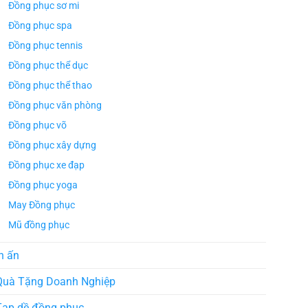
Đồng phục sơ mi
Đồng phục spa
Đồng phục tennis
Đồng phục thể dục
Đồng phục thể thao
Đồng phục văn phòng
Đồng phục võ
Đồng phục xây dựng
Đồng phục xe đạp
Đồng phục yoga
May Đồng phục
Mũ đồng phục
ÁO TH
ÁO THUN ĐỒNG PHỤC
Áo Te
Áo Teambuilding Công Ty
n ấn
Xuất B
Thiết Kế Ánh Kim
ÁO THUN ĐỒNG PHỤC
Quà Tặng Doanh Nghiệp
o Teambuilding Công Ty
hủy Sản Biển Xanh
Tạp dề đồng phục