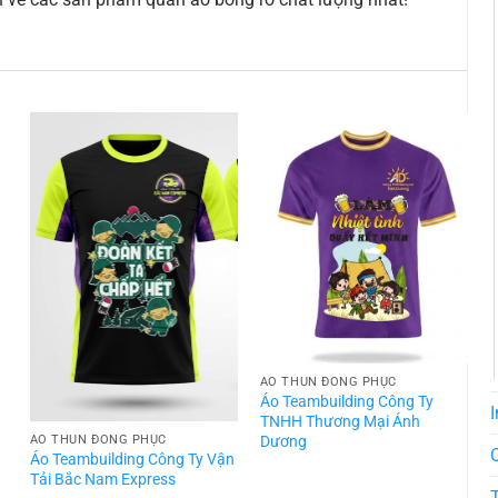
ÁO THUN ĐỒNG PHỤC
t
Áo Teambuilding Công Ty
I
TNHH Thương Mại Ánh
Dương
ÁO THUN ĐỒNG PHỤC
Áo Teambuilding Công Ty Vận
Á
Tải Bắc Nam Express
T