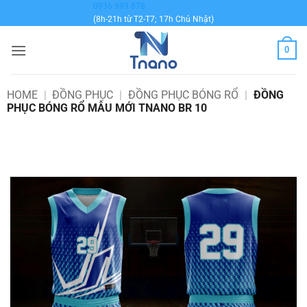
Bỏ
0936 999 878
(8h-21h từ T2-T7; 17h Chủ Nhật)
qua
nội
0
dung
HOME
|
ĐỒNG PHỤC
|
ĐỒNG PHỤC BÓNG RỔ
|
ĐỒNG
PHỤC BÓNG RỔ MẪU MỚI TNANO BR 10