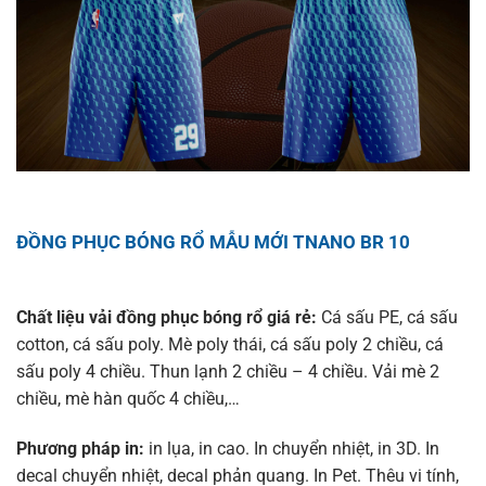
ĐỒNG PHỤC BÓNG RỔ MẪU MỚI TNANO BR 10
Chất liệu vải đồng phục bóng rổ giá rẻ:
Cá sấu PE, cá sấu
cotton, cá sấu poly. Mè poly thái, cá sấu poly 2 chiều, cá
sấu poly 4 chiều. Thun lạnh 2 chiều – 4 chiều. Vải mè 2
chiều, mè hàn quốc 4 chiều,…
Phương pháp in:
in lụa, in cao. In chuyển nhiệt, in 3D. In
decal chuyển nhiệt, decal phản quang. In Pet. Thêu vi tính,