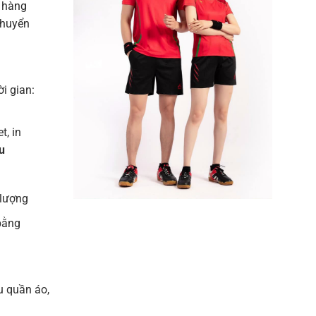
 hàng
chuyển
ời gian:
t, in
u
 lượng
bằng
u quần áo,