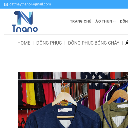
Bỏ
datmaytnano@gmail.com
qua
nội
TRANG CHỦ
ÁO THUN
ĐỒN
dung
HOME
|
ĐỒNG PHỤC
|
ĐỒNG PHỤC BÓNG CHÀY
|