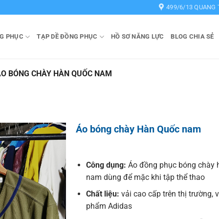
499/6/13 QUANG 
G PHỤC
TẠP DỀ ĐỒNG PHỤC
HỒ SƠ NĂNG LỰC
BLOG CHIA SẺ
ÁO BÓNG CHÀY HÀN QUỐC NAM
Áo bóng chày Hàn Quốc nam
Công dụng:
Áo đồng phục bóng chày 
nam dùng để mặc khi tập thể thao
Chất liệu:
vải cao cấp trên thị trường, 
phẩm Adidas