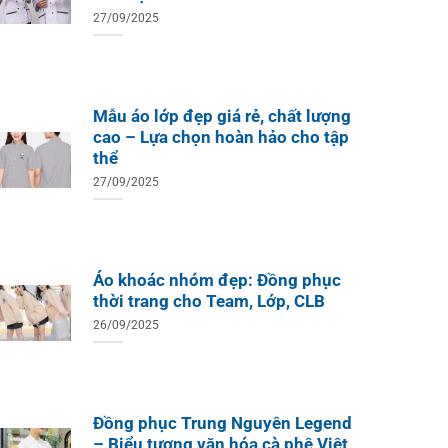
27/09/2025
Mẫu áo lớp đẹp giá rẻ, chất lượng
cao – Lựa chọn hoàn hảo cho tập
thể
27/09/2025
Áo khoác nhóm đẹp: Đồng phục
thời trang cho Team, Lớp, CLB
26/09/2025
ÁO TH
ÁO THUN ĐỒNG PHỤC
Áo Te
Áo Teambuilding Công Ty
Xuất B
Thiết Kế Ánh Kim
ÁO THUN ĐỒNG PHỤC
o Teambuilding Công Ty
hủy Sản Biển Xanh
Đồng phục Trung Nguyên Legend
– Biểu tượng văn hóa cà phê Việt