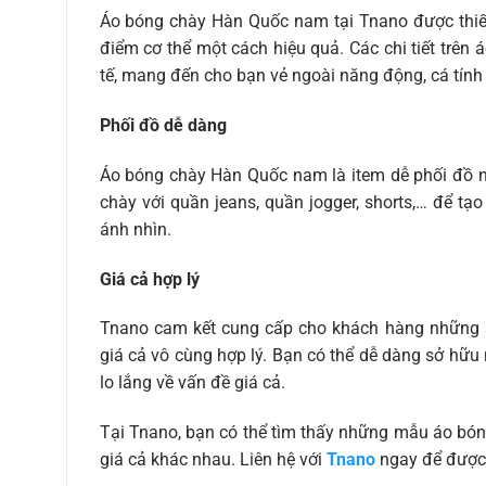
Áo bóng chày Hàn Quốc nam tại Tnano được thiết k
điểm cơ thể một cách hiệu quả. Các chi tiết trên áo
tế, mang đến cho bạn vẻ ngoài năng động, cá tính
Phối đồ dễ dàng
Áo bóng chày Hàn Quốc nam là item dễ phối đồ nh
chày với quần jeans, quần jogger, shorts,… để tạ
ánh nhìn.
Giá cả hợp lý
Tnano cam kết cung cấp cho khách hàng những 
giá cả vô cùng hợp lý. Bạn có thể dễ dàng sở h
lo lắng về vấn đề giá cả.
Tại Tnano, bạn có thể tìm thấy những mẫu áo bó
giá cả khác nhau. Liên hệ với
Tnano
ngay để được 