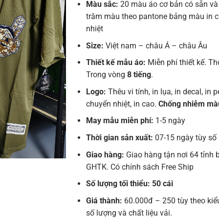
Màu sắc:
20 màu áo cơ bản có sẵn và
trăm màu theo pantone bảng màu in 
nhiệt
Size:
Việt nam – châu Á – châu Âu
Thiết kế mẫu áo:
Miễn phí thiết kế. Th
Trong vòng
8 tiếng
.
Logo:
Thêu vi tính, in lụa, in decal, in pe
chuyển nhiệt, in cao.
Chống nhiễm mà
May mẫu miễn phí:
1-5 ngày
Thời gian sản xuất:
07-15 ngày tùy số
Giao hàng:
Giao hàng tận nơi 64 tỉnh 
GHTK. Có chính sách Free Ship
Số lượng tối thiểu: 50 cái
Giá thành:
60.000đ – 250 tùy theo kiể
số lượng và chất liệu vải.