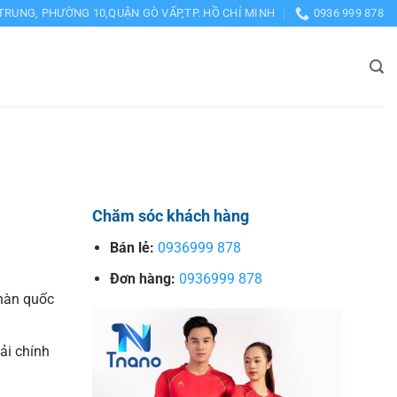
TRUNG, PHƯỜNG 10,QUẬN GÒ VẤP,TP. HỒ CHÍ MINH
0936 999 878
Chăm sóc khách hàng
Bán lẻ:
0936999 878
Đơn hàng:
0936999 878
hàn quốc
vải chính