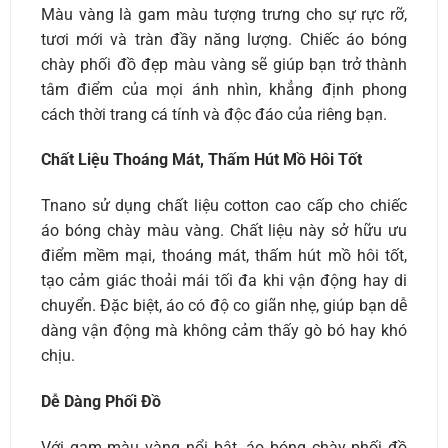
Màu vàng là gam màu tượng trưng cho sự rực rỡ,
tươi mới và tràn đầy năng lượng. Chiếc áo bóng
chày phối đồ đẹp màu vàng sẽ giúp bạn trở thành
tâm điểm của mọi ánh nhìn, khẳng định phong
cách thời trang cá tính và độc đáo của riêng bạn.
Chất Liệu Thoáng Mát, Thấm Hút Mồ Hôi Tốt
Tnano sử dụng chất liệu cotton cao cấp cho chiếc
áo bóng chày màu vàng. Chất liệu này sở hữu ưu
điểm mềm mại, thoáng mát, thấm hút mồ hôi tốt,
tạo cảm giác thoải mái tối đa khi vận động hay di
chuyển. Đặc biệt, áo có độ co giãn nhẹ, giúp bạn dễ
dàng vận động mà không cảm thấy gò bó hay khó
chịu.
Dễ Dàng Phối Đồ
Với gam màu vàng nổi bật, áo bóng chày phối đồ