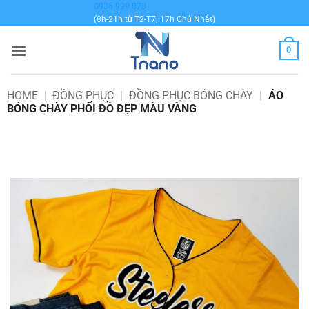
Bỏ
0936 999 878
(8h-21h từ T2-T7; 17h Chủ Nhật)
qua
nội
0
dung
HOME
|
ĐỒNG PHỤC
|
ĐỒNG PHỤC BÓNG CHÀY
|
ÁO
BÓNG CHÀY PHỐI ĐỒ ĐẸP MÀU VÀNG