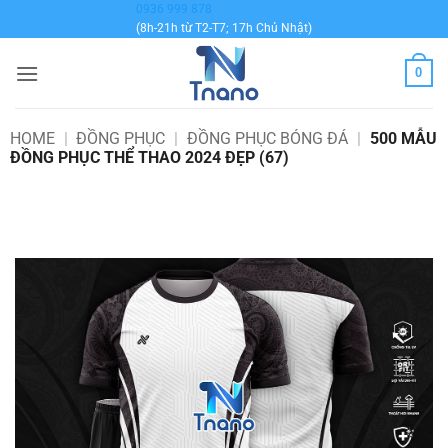
Bỏ
0936 999 878
(8h-21h từ T2-T7; 17h Chủ Nhật)
qua
nội
0
dung
HOME
|
ĐỒNG PHỤC
|
ĐỒNG PHỤC BÓNG ĐÁ
|
500 MẪU
ĐỒNG PHỤC THỂ THAO 2024 ĐẸP (67)