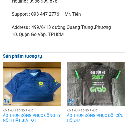
Hotline : 0936 999 878
Support : 093 447 2776 – Mr. Tiến
Address : 499/6/13 đường Quang Trung ,Phường
10, Quận Gò Vấp. TPHCM
Sản phẩm tương tự
ÁO THUN ĐỒNG PHỤC
ÁO THUN ĐỒNG PHỤC
ÁO THUN ĐỒNG PHỤC CÔNG TY
ÁO THUN ĐỒNG PHỤC ĐỘI CỨU
NỘI THẤT GIÁ TỐT
HỘ 247