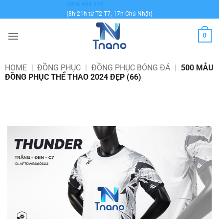
Bỏ
0936 999 878
(8h-21h từ T2-T7; 17h Chủ Nhật)
qua
nội
0
dung
HOME
|
ĐỒNG PHỤC
|
ĐỒNG PHỤC BÓNG ĐÁ
|
500 MẪU
ĐỒNG PHỤC THỂ THAO 2024 ĐẸP (66)