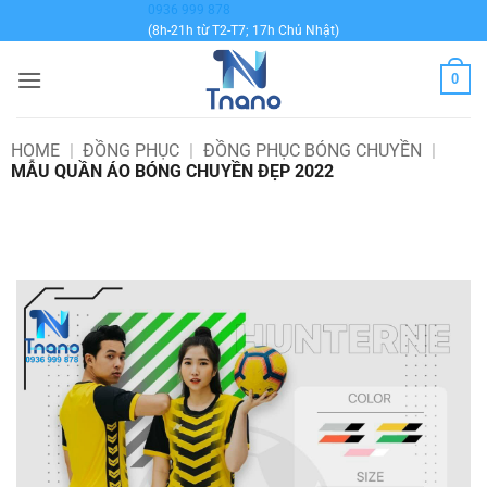
Bỏ
0936 999 878
(8h-21h từ T2-T7; 17h Chủ Nhật)
qua
nội
0
dung
HOME
|
ĐỒNG PHỤC
|
ĐỒNG PHỤC BÓNG CHUYỀN
|
MẪU QUẦN ÁO BÓNG CHUYỀN ĐẸP 2022